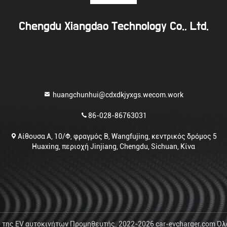
Chengdu Xiangdao Technology Co., Ltd.
huangchunhui@cdxdkjyxgs.wecom.work
86-028-86763031
Αίθουσα Α, 10/Φ, φραγμός Β, Wangfujing, κεντρικός δρόμος 5
Huaxing, περιοχή Jinjiang, Chengdu, Sichuan, Κίνα
 της EV αυτοκινήτων Προμηθευτής. 2022-2026 car-evcharger.com Όλ