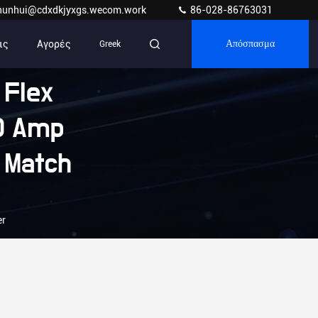
hunhui@cdxdkjyxgs.wecom.work
86-028-86763031
ις
Αγορές
Greek
Απόσπασμα
Flex
50 Amp
 Match
er