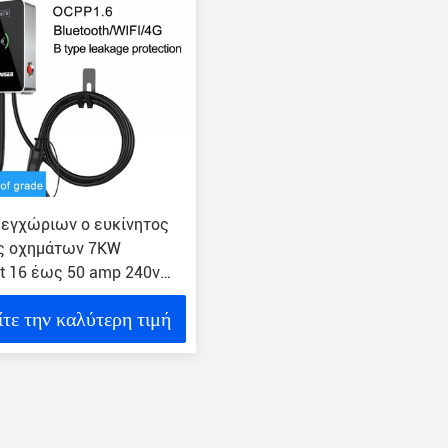
 εγχώριων ο ευκίνητος
ς οχημάτων 7KW
t 16 έως 50 amp 240v
wifi επέτρεψε evse
ίτε την καλύτερη τιμή