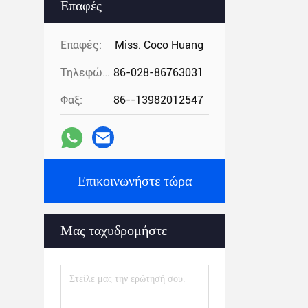
Επαφές
Επαφές:
Miss. Coco Huang
Τηλεφώνημα:
86-028-86763031
Φαξ:
86--13982012547
Επικοινωνήστε τώρα
Μας ταχυδρομήστε