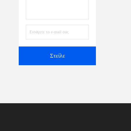
Στείλε