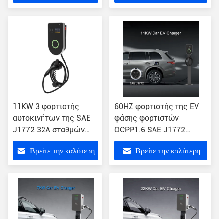
ρεύματος φάσης
ρεύματος EV της SAE
τιμή
τιμή
J1772 22KW
11KW 3 φορτιστής
60HZ φορτιστής της EV
αυτοκινήτων της SAE
φάσης φορτιστών
J1772 32A σταθμών
OCPP1.6 SAE J1772
χρέωσης
11KW 3 της EV
Βρείτε την καλύτερη
Βρείτε την καλύτερη
εναλλασσόμενου
αυτοκινήτων
ρεύματος EV φάσης
τιμή
τιμή