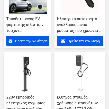
Τοποθετημένος EV
Ηλεκτρικό αυτοκίνητο
φορτιστής κιβωτίων
εναλλασσόμενου
τοίχων
ρεύματος που χρεώνει 3
εναλλασσόμενου
τον τύπο της SAE J1772
Βρείτε την καλύτερη
Βρείτε την καλύτερη
ρεύματος σταθμών
βουλωμάτων καρφιτσών
χρέωσης της SAE
- υποδοχή 2
τιμή
τιμή
J1772 τοίχος 7KW
220v εμπορικός
Έξυπνος σταθμός
ηλεκτρικός εγχώριος
χρέωσης αυτοκινήτων
φορτιστής σταθμών
της SAE J1772 7KW