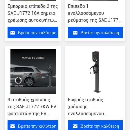
Εμπορικό επίπεδο 2 της
Επίπεδο 1
SAE J1772 16A σημείο
εναλλασσόμενου
χρέωσης αυτοκινήτων
ρεύματος της SAE J1772
σταθμών χρέωσης
σημείο χρέωσης
Βρείτε την καλύτερη
Βρείτε την καλύτερη
OCPP1.6 7KW
αυτοκινήτων φορτιστών
50Hz 7KW
τιμή
τιμή
3 σταθμός χρέωσης
Ευφυής σταθμός
της SAE J1772 7KW EV
χρέωσης
φορτιστών της EV
εναλλασσόμενου
αυτοκινήτων
ρεύματος EV φορτιστών
Βρείτε την καλύτερη
Βρείτε την καλύτερη
εναλλασσόμενου
εναλλασσόμενου