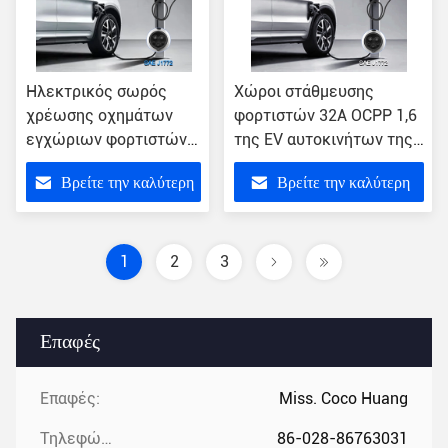
Ηλεκτρικός σωρός
Χώροι στάθμευσης
χρέωσης οχημάτων
φορτιστών 32A OCPP 1,6
εγχώριων φορτιστών
της EV αυτοκινήτων της
7KW της SAE J1772
SAE J1772 δημόσια
Βρείτε την καλύτερη
Βρείτε την καλύτερη
Wallbox
τιμή
τιμή
1
2
3
Επαφές
Επαφές:
Miss. Coco Huang
Τηλεφώνημα:
86-028-86763031