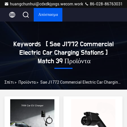
huangchunhui@cdxdkjyxgs.wecom.work
86-028-86763031
Απόσπασμα
Keywords [ Sae J1772 Commercial
Electric Car Charging Stations ]
Match 39 Προϊόντα
Σπίτι
>
Προϊόντα
>
Sae J1772 Commercial Electric Car Charging Stations Online Manufacturer