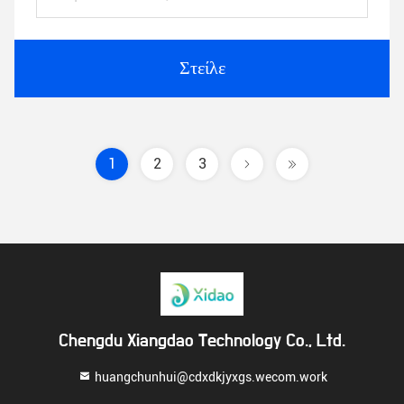
Στείλε
1
2
3
Chengdu Xiangdao Technology Co., Ltd.
huangchunhui@cdxdkjyxgs.wecom.work