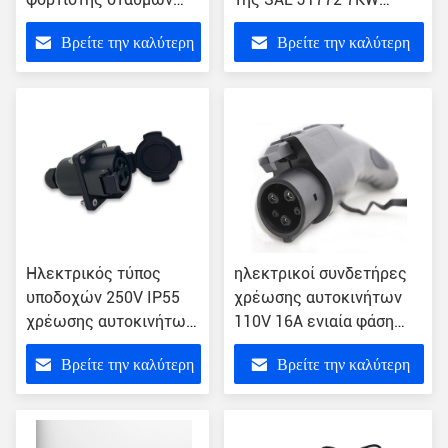
χρέωσης αυτοκινήτων
16amp ηλεκτρικός
Βρείτε την καλύτερη
Βρείτε την καλύτερη
50Hz 7KW EV
φορτιστής αυτοκινήτων
τιμή
τιμή
Ηλεκτρικός τύπος
ηλεκτρικοί συνδετήρες
υποδοχών 250V IP55
χρέωσης αυτοκινήτων
χρέωσης αυτοκινήτων
110V 16A ενιαία φάση
της SAE J1772 - φάση 2
SAEJ1772
Βρείτε την καλύτερη
Βρείτε την καλύτερη
3
τιμή
τιμή