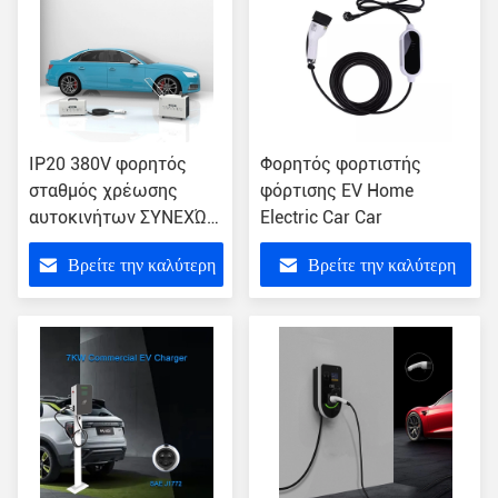
IP20 380V φορητός
Φορητός φορτιστής
σταθμός χρέωσης
φόρτισης EV Home
αυτοκινήτων ΣΥΝΕΧΏΝ
Electric Car Car
EV φορτιστών 15KW
Βρείτε την καλύτερη
Βρείτε την καλύτερη
κινητός
τιμή
τιμή