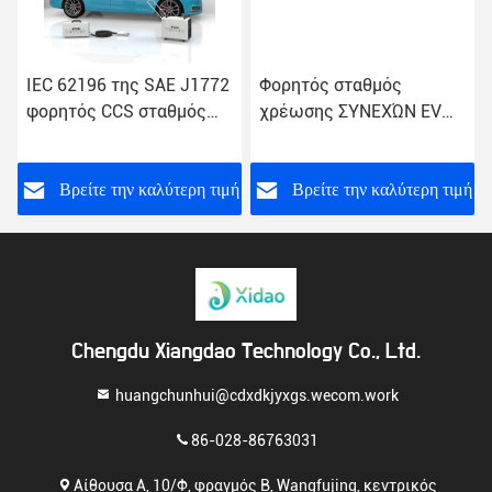
C 62196 της SAE J1772
Φορητός σταθμός
IP20 
ρητός CCS σταθμός
χρέωσης ΣΥΝΕΧΏΝ EV
εγχώρ
έωσης φορτιστών
φορτιστών GB/T 30KW
ΣΥΝΕΧ
+N+PE EV κινητός
3P+N+PE
30KW 
Βρείτε την καλύτερη τιμή
Βρείτε την καλύτερη τιμή
Βρ
Chengdu Xiangdao Technology Co., Ltd.
huangchunhui@cdxdkjyxgs.wecom.work
86-028-86763031
Αίθουσα Α, 10/Φ, φραγμός Β, Wangfujing, κεντρικός