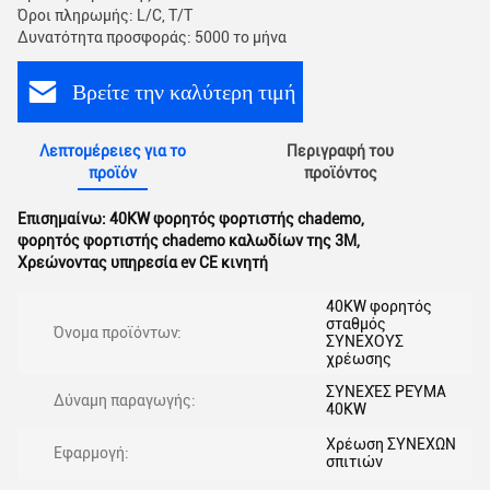
Όροι πληρωμής: L/C, T/T
Δυνατότητα προσφοράς: 5000 το μήνα
Βρείτε την καλύτερη τιμή
Λεπτομέρειες για το
Περιγραφή του
προϊόν
προϊόντος
Επισημαίνω:
40KW φορητός φορτιστής chademo
,
φορητός φορτιστής chademo καλωδίων της 3M
,
Χρεώνοντας υπηρεσία ev CE κινητή
40KW φορητός
σταθμός
Όνομα προϊόντων:
ΣΥΝΕΧΟΥΣ
χρέωσης
ΣΥΝΕΧΈΣ ΡΕΎΜΑ
Δύναμη παραγωγής:
40KW
Χρέωση ΣΥΝΕΧΩΝ
Εφαρμογή:
σπιτιών