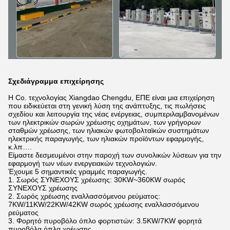
Σχεδιάγραμμα επιχείρησης
Η Co. τεχνολογίας Xiangdao Chengdu, ΕΠΕ είναι μια επιχείρηση
που ειδικεύεται στη γενική λύση της ανάπτυξης, τις πωλήσεις
σχεδίου και λειτουργία της νέας ενέργειας, συμπεριλαμβανομένων
των ηλεκτρικών σωρών χρέωσης οχημάτων, των γρήγορων
σταθμών χρέωσης, των ηλιακών φωτοβολταϊκών συστημάτων
ηλεκτρικής παραγωγής, των ηλιακών προϊόντων εφαρμογής,
κ.λπ….
Είμαστε δεσμευμένοι στην παροχή των συνολικών λύσεων για την
εφαρμογή των νέων ενεργειακών τεχνολογιών.
Έχουμε 5 σημαντικές γραμμές παραγωγής.
1. Σωρός ΣΥΝΕΧΟΥΣ χρέωσης: 30KW~360KW σωρός
ΣΥΝΕΧΟΥΣ χρέωσης
2. Σωρός χρέωσης εναλλασσόμενου ρεύματος:
7KW/11KW/22KW/42KW σωρός χρέωσης εναλλασσόμενου
ρεύματος
3. Φορητό πυροβόλο όπλο φορτιστών: 3.5KW/7KW φορητά
πυροβόλα όπλα χρέωσης.