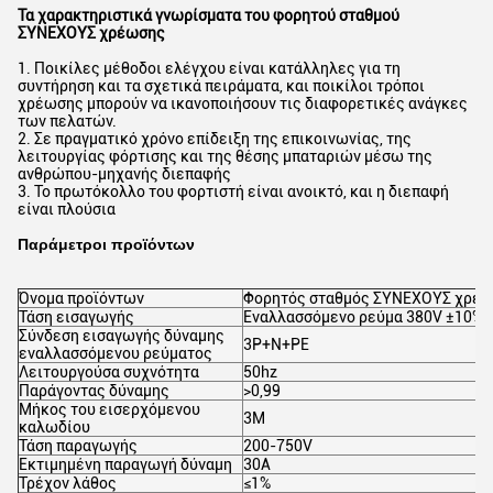
Τα χαρακτηριστικά γνωρίσματα του φορητού σταθμού
ΣΥΝΕΧΟΥΣ χρέωσης
1. Ποικίλες μέθοδοι ελέγχου είναι κατάλληλες για τη
συντήρηση και τα σχετικά πειράματα, και ποικίλοι τρόποι
χρέωσης μπορούν να ικανοποιήσουν τις διαφορετικές ανάγκες
των πελατών.
2. Σε πραγματικό χρόνο επίδειξη της επικοινωνίας, της
λειτουργίας φόρτισης και της θέσης μπαταριών μέσω της
ανθρώπου-μηχανής διεπαφής
3. Το πρωτόκολλο του φορτιστή είναι ανοικτό, και η διεπαφή
είναι πλούσια
Παράμετροι προϊόντων
Όνομα προϊόντων
Φορητός σταθμός ΣΥΝΕΧΟΥΣ χρέ
Τάση εισαγωγής
Εναλλασσόμενο ρεύμα 380V ±10%
Σύνδεση εισαγωγής δύναμης
3P+N+PE
εναλλασσόμενου ρεύματος
Λειτουργούσα συχνότητα
50hz
Παράγοντας δύναμης
>0,99
Μήκος του εισερχόμενου
3M
καλωδίου
Τάση παραγωγής
200-750V
Εκτιμημένη παραγωγή δύναμη
30A
Τρέχον λάθος
≤1%