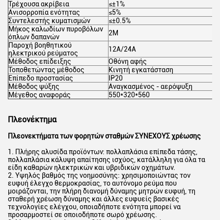
Τρέχουσα ακρίβεια
≤±1%
Ανισορροπία ενότητας
≤5%
Συντελεστής κυματισμών
≤±0.5%
Μήκος καλωδίων πυροβόλων
2M
όπλων δαπανών
Παροχή βοηθητικού
12A/24A
ηλεκτρικού ρεύματος
Μέθοδος επίδειξης
Οθόνη αφής
Τοποθετώντας μέθοδος
Κινητή εγκατάσταση
Επίπεδο προστασίας
IP20
Μέθοδος ψύξης
Αναγκασμένος - αερόψυξη
Μέγεθος αναφοράς
550*320*560
Πλεονέκτημα
Πλεονεκτήματα των φορητών σταθμών ΣΥΝΕΧΟΥΣ χρέωσης
1. Πλήρης αλυσίδα προϊόντων: πολλαπλάσια επίπεδα τάσης,
πολλαπλάσια κάλυψη απαίτησης ισχύος, κατάλληλη για όλα τα
είδη καθαρών ηλεκτρικών και υβριδικών οχημάτων.
2. Υψηλός βαθμός της νοημοσύνης: χρησιμοποιώντας τον
ευφυή έλεγχο θερμοκρασίας, το αυτόνομο ρεύμα που
μοιράζονται, την πλήρη διανομή δύναμης μητρών ευφυή, τη
σταθερή χρέωση δύναμης και άλλες ευφυείς βασικές
τεχνολογίες ελέγχου, οποιαδήποτε ενότητα μπορεί να
προσαρμοστεί σε οποιοδήποτε σωρό χρέωσης.