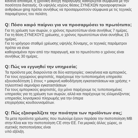
κανένα απόθεμα, η χρονική ανοχή παραγωγής καθορίζεται σύμφωνα με την
ποσότητα διαταγής. Οι υψηλής ισχύος θέσεις ΣΥΝΕΧΩΝ προσροφητικών
ανθράκων ging πρέπει συνήθως να προσαρμοστούν σύμφωνα με τις τεχνικές
παραμέτρους του πελάτη.
Q:
Πόσο καιρό παίρνει για να προσαρμόσει το πρωτότυπο;
Για τη χρέωση των σωρών, ο χρόνος πρωτοτύπων είναι συνήθως 7 ημέρες.
Για τη θέση ΣΥΝΕΧΟΥΣ χρέωσης, ο χρόνος πρωτοτύπων είναι συνήθως 15
ημέρες.
Για το γρήγορο σταθμό χρέωσης υψηλής δύναμης, οι τεχνικές παράμετροι
πρέπει να είναι
καθορισμένοι πριν από την παραγωγή, και το πρωτότυπο ο χρόνος είναι
συνήθως 30 ημέρες.
Q:
Πώς να εγγυηθεί την υπηρεσία;
Τα προϊόντα μας διαιρούνται σε δύο κατηγορίες: οικογένεια και εμπορικός.
Για τους εγχώριους φορτιστές, παρέχουμε την τυποποιημένη υπηρεσία:
εξουσιοδότηση 1 έτους + μακρινή καθοδήγηση εγκαταστάσεων και χρήσης +
τηλεοπτικό σεμινάριο εγκαταστάσεων
Για τους εμπορικούς φορτιστές, όχι μόνο παρέχουμε τις τυποποιημένες
υπηρεσίες για τη χρέωση των σωρών, αλλά και παρέχουμε τις ελλιμενίζοντας
υπηρεσίες λογισμικού πληρωμής για την όπερα
επιχειρήσεις κουδουνισμάτων.
Q:
Πώς εξασφαλίζετε την ποιότητα των προϊόντων σας;
Τα μετα προϊόντα χρέωσης που πωλούμε έχουν περάσει την πιστοποίηση ΜΒ
στην Κίνα και την πιστοποίηση CE στην ΕΕ. Για μερικές άλλες χώρες, οι
σχετικές πιστοποιήσεις είναι
υπό εξέλιξη.