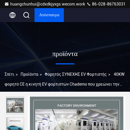
huangchunhui@cdxdkjyxgs.wecom.work
86-028-86763031
Απόσπασμα
προϊόντα
Σπίτι
>
Προϊόντα
>
Φορητός ΣΥΝΕΧΗΣ EV Φορτιστής
>
40KW
φορητό CE η κινητή EV φορτιστών Chademo που χρεώνει την
υπηρεσία