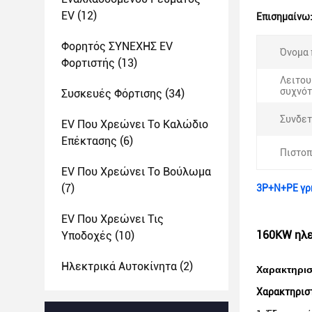
EV
(12)
Επισημαίνω
Φορητός ΣΥΝΕΧΗΣ EV
Όνομα 
Φορτιστής
(13)
Λειτου
συχνότ
Συσκευές Φόρτισης
(34)
Συνδετ
EV Που Χρεώνει Το Καλώδιο
Επέκτασης
(6)
Πιστοπ
EV Που Χρεώνει Το Βούλωμα
(7)
3P+N+PE γρ
EV Που Χρεώνει Τις
160KW ηλε
Υποδοχές
(10)
Ηλεκτρικά Αυτοκίνητα
(2)
Χαρακτηρισ
Χαρακτηρισ