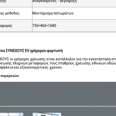
ύξης
Αναγκασμένος - αερόψυξη
ας μέθοδος
Μοντάρισμα πατωμάτων
ναφοράς
750*460*1680
του ΣΥΝΕΧΟΥΣ EV γρήγορου φορτιστή
ΟΥΣ οι γρήγοροι χρέωσης είναι κατάλληλοι για την εγκατάσταση σ
έωσης πλημνών μεταφορών, τους σταθμούς χρέωσης εθνικών οδών, κ.
φάλεια και εξοικονομητικός χρόνου.
πτομερειών