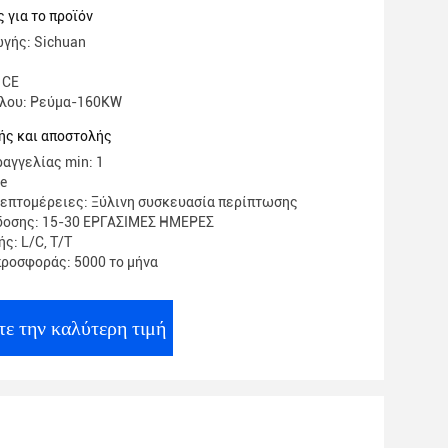
 για το προϊόν
γής: Sichuan
 CE
έλου: Ρεύμα-160KW
ής και αποστολής
αγγελίας min: 1
te
επτομέρειες: Ξύλινη συσκευασία περίπτωσης
δοσης: 15-30 ΕΡΓΑΣΙΜΕΣ ΗΜΕΡΕΣ
ς: L/C, T/T
ροσφοράς: 5000 το μήνα
τε την καλύτερη τιμή