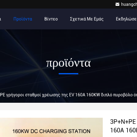
huangc
ι
Προϊόντα
Βίντεο
Σχετικά Με Εμάς
Εκδηλώσε
προϊόντα
PE γρήγοροι σταθμοί χρέωσης της EV 160A 160KW διπλό πυροβόλο ό
3P+N+PE 
160A 160