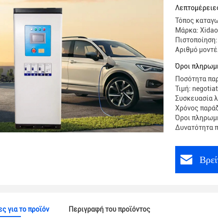
Λεπτομέρειες
Τόπος καταγω
Μάρκα: Xidao
Πιστοποίηση:
Αριθμό μοντ
Όροι πληρωμ
Ποσότητα παρ
Τιμή: negotia
Συσκευασία λ
Χρόνος παρά
Όροι πληρωμή
Δυνατότητα π
Βρεί
ς για το προϊόν
Περιγραφή του προϊόντος