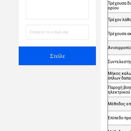
Τρέχουσα δ
ορίου
Τρέχον λάθ
Τρέχουσα α
Ανισορροπί
Στείλε
Συντελεστή
Μήκος καλ
όπλων δαπ
Παροχή βοη
ηλεκτρικού
Μέθοδος επ
Επίπεδο πρ