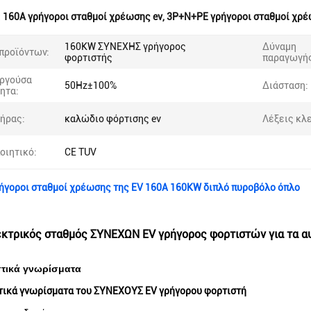
:
160A γρήγοροι σταθμοί χρέωσης ev
,
3P+N+PE γρήγοροι σταθμοί χρέ
160KW ΣΥΝΕΧΗΣ γρήγορος
Δύναμη
προϊόντων:
φορτιστής
παραγωγή
ργούσα
50Hz±100%
Διάσταση:
ητα:
ήρας:
καλώδιο φόρτισης ev
Λέξεις κλε
οιητικό:
CE TUV
ήγοροι σταθμοί χρέωσης της EV 160A 160KW διπλό πυροβόλο όπλο
κτρικός σταθμός ΣΥΝΕΧΩΝ EV γρήγορος φορτιστών για τα αυ
τικά γνωρίσματα
τικά γνωρίσματα του ΣΥΝΕΧΟΥΣ EV γρήγορου φορτιστή