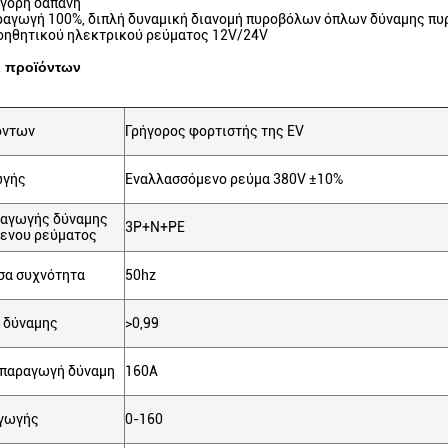
ήγορη δαπάνη
αραγωγή 100%, διπλή δυναμική διανομή πυροβόλων όπλων δύναμης π
οηθητικού ηλεκτρικού ρεύματος 12V/24V
ι προϊόντων
όντων
Γρήγορος φορτιστής της EV
ωγής
Εναλλασσόμενο ρεύμα 380V ±10%
σαγωγής δύναμης
3P+N+PE
ενου ρεύματος
σα συχνότητα
50hz
 δύναμης
>0,99
 παραγωγή δύναμη
160A
γωγής
0-160