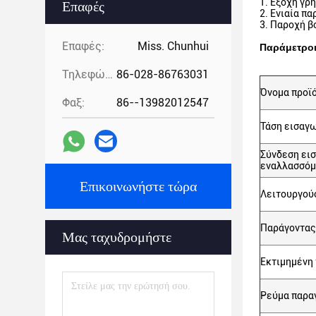
1. Έξοχη γρ
Επαφές
2. Ενιαία π
3. Παροχή β
Επαφές:
Miss. Chunhui
Παράμετρο
Τηλεφώνημα:
86-028-86763031
Όνομα προϊ
Φαξ:
86--13982012547
Τάση εισαγ
Σύνδεση ει
εναλλασσόμ
Επικοινωνήστε τώρα
Λειτουργού
Παράγοντας
Μας ταχυδρομήστε
Εκτιμημένη
Ρεύμα παρα