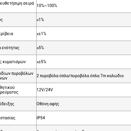
ιευθετήσιμη σειρά
10%~100%
ος
≤1%
κρίβεια
≤±1%
α ενότητας
≤5%
ς κυματισμών
≤±5%
ωδίων πυροβόλων
2 πυροβόλα όπλα/πυροβόλα όπλα 7m καλώδιο
ανών
θητικού
12V/24V
 ρεύματος
ίδειξης
Οθόνη αφής
οστασίας
IP54