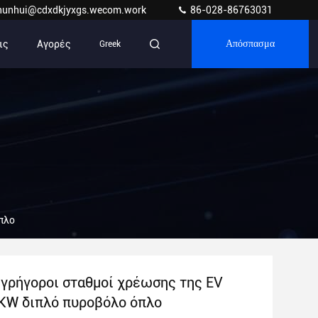
hunhui@cdxdkjyxgs.wecom.work
86-028-86763031
ις
Αγορές
Greek
Απόσπασμα
πλο
γρήγοροι σταθμοί χρέωσης της EV
KW διπλό πυροβόλο όπλο