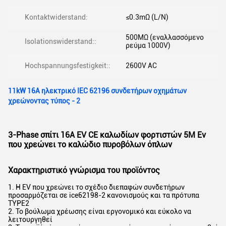
Kontaktwiderstand:
≤0.3mΩ (L/N)
500MΩ (εναλλασσόμενο
Isolationswiderstand::
ρεύμα 1000V)
Hochspannungsfestigkeit::
2600V AC
11kW 16A ηλεκτρικό IEC 62196 συνδετήρων οχημάτων
χρεώνοντας τύπος - 2
3-Phase σπίτι 16A EV CE καλωδίων φορτιστών 5M Ev
που χρεώνει το καλώδιο πυροβόλων όπλων
Χαρακτηριστικό γνώρισμα του προϊόντος
1. Η EV που χρεώνει το σχέδιο διεπαφών συνδετήρων
προσαρμόζεται σε ice62198-2 κανονισμούς και τα πρότυπα
TYPE2
2. Το βούλωμα χρέωσης είναι εργονομικό και εύκολο να
λειτουργηθεί