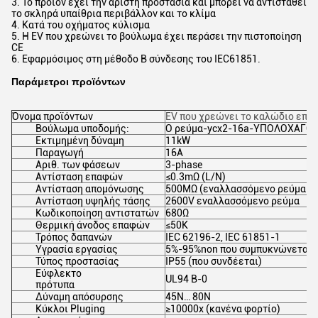
3. Το προϊόν έχει την άριστη προστασία και μπορεί να αντισταθεί
το σκληρά υπαίθρια περιβάλλον και το κλίμα
4. Κατά του οχήματος κύλισμα
5. Η EV που χρεώνει το βούλωμα έχει περάσει την πιστοποίηση
CE
6. Εφαρμόσιμος στη μέθοδο Β σύνδεσης του IEC61851.
Παράμετροι προϊόντων
Όνομα προϊόντων
EV
που χρεώνει το καλώδιο επέ
Βούλωμα υποδομής:
Ο ρεύμα-ycx2-16a-ΥΠΟΛΟΧΑΓΟ
Εκτιμημένη δύναμη
11kW
Παραγωγή
16A
Αριθ. των φάσεων
3-phase
Αντίσταση επαφών
≤0.3mΩ (L/N)
Αντίσταση απομόνωσης
500MΩ (εναλλασσόμενο ρεύμα 1
Αντίσταση υψηλής τάσης
2600V εναλλασσόμενο ρεύμα
Κωδικοποίηση αντιστατών
680Ω
Θερμική άνοδος επαφών
≤50K
Τρόπος δαπανών
IEC 62196-2, IEC 61851-1
Υγρασία εργασίας
5%-95%non που συμπυκνώνεται
Τύπος προστασίας
IP55 (που συνδέεται)
Εύφλεκτο
UL94 Β-0
πρότυπα
Δύναμη απόσυρσης
45N… 80N
Κύκλοι Pluging
≥10000x (κανένα φορτίο)