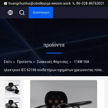
huangchunhui@cdxdkjyxgs.wecom.work
86-028-86763031
Απόσπασμα
προϊόντα
Σπίτι
>
Προϊόντα
>
Συσκευές Φόρτισης
>
11kW 16A
ηλεκτρικό IEC 62196 συνδετήρων οχημάτων χρεώνοντας τύπος
- 2