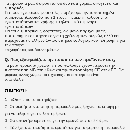
Τα προϊόντα μας διαιρούνται σε δύο κατηγορίες: οικογένεια και
εμπορικός.
Για τους εγχώριους φορτιστές, παρέχουμε την τυποποιημένη
υπηρεσία: εξουσιοδότηση 1 έτους + μακρινή καθοδήγηση
εγκαταστάσεων και χρήσης + τηλεοπτικό σεμινάριο
εγκαταστάσεων
Για τους εμπορικούς φορτιστές, όχι μόνο παρέχουμε τις
τυποποιημένες υπηρεσίες για τη χρέωση των σωρών, αλλά και
παρέχουμε τις ελλιμενίζοντας υπηρεσίες λογισμικού πληρωμής για
την όπερα
επιχειρήσεις κουδουνισμάτων.
Q:
Πώς εξασφαλίζετε την ποιότητα των προϊόντων σας;
Τα μετα προϊόντα χρέωσης που πωλούμε έχουν περάσει την
πιστοποίηση ΜΒ στην Κίνα και την πιστοποίηση CE στην ΕΕ. Για
μερικές άλλες χώρες, οι σχετικές πιστοποιήσεις είναι
υπό εξέλιξη.
ΣΗΜΕΙΩΣΗ:
1 -
cOem που υποστηρίζεται.
2-
Οποιαδήποτε απαίτηση παρακαλώ μας έρχεται σε επαφή με
για να μιλήσει για τις λεπτομέρειες.
3-
Θα απαντήσουμε εσείς για την έρευνά σας σε 24 ώρες.
4-
Εάν έχετε οποιεσδήποτε ερωτήσεις για το φορτιστή, παρακαλώ