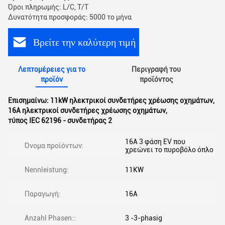
Όροι πληρωμής: L/C, T/T
Δυνατότητα προσφοράς: 5000 το μήνα
Βρείτε την καλύτερη τιμή
Λεπτομέρειες για το
Περιγραφή του
προϊόν
προϊόντος
Επισημαίνω:
11kW ηλεκτρικοί συνδετήρες χρέωσης οχημάτων
,
16A ηλεκτρικοί συνδετήρες χρέωσης οχημάτων
,
τύπος IEC 62196 - συνδετήρας 2
16A 3 φάση EV που
Όνομα προϊόντων:
χρεώνει το πυροβόλο όπλο
Nennleistung:
11KW
Παραγωγή:
16A
Anzahl Phasen::
3 -3-phasig