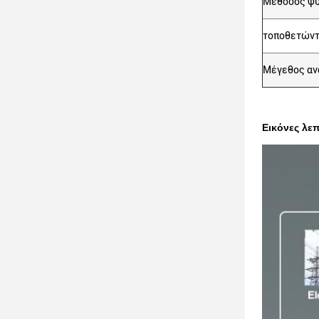
Μέθοδος ψ
τοποθετώντ
Μέγεθος α
Εικόνες λε