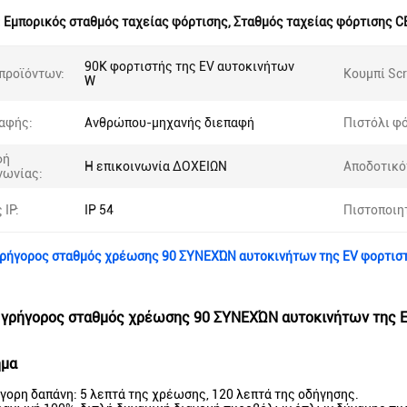
:
Εμπορικός σταθμός ταχείας φόρτισης
,
Σταθμός ταχείας φόρτισης C
90K φορτιστής της EV αυτοκινήτων
προϊόντων:
Κουμπί Sc
W
αφής:
Ανθρώπου-μηχανής διεπαφή
Πιστόλι φ
φή
Η επικοινωνία ΔΟΧΕΙΩΝ
Αποδοτικό
νωνίας:
 IP:
IP 54
Πιστοποιη
γρήγορος σταθμός χρέωσης 90 ΣΥΝΕΧΏΝ αυτοκινήτων της EV φορτισ
 γρήγορος σταθμός χρέωσης 90 ΣΥΝΕΧΏΝ αυτοκινήτων της 
ημα
ήγορη δαπάνη: 5 λεπτά της χρέωσης, 120 λεπτά της οδήγησης.