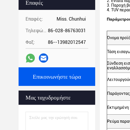
2. Ενιαία π
Επαφές
3. Παροχή β
4. TUV περα
Επαφές:
Miss. Chunhui
Παράμετρο
Τηλεφώνημα:
86-028-86763031
Όνομα προϊ
Φαξ:
86--13982012547
Τάση εισαγ
Σύνδεση ει
εναλλασσόμ
Επικοινωνήστε τώρα
Λειτουργού
Παράγοντας
Μας ταχυδρομήστε
Εκτιμημένη
Ρεύμα παρα