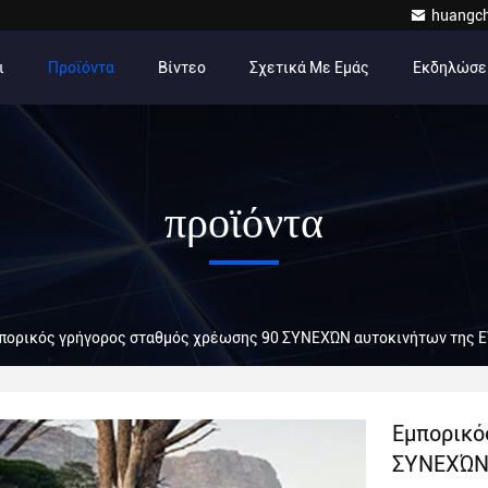
huangc
ι
Προϊόντα
Βίντεο
Σχετικά Με Εμάς
Εκδηλώσε
προϊόντα
πορικός γρήγορος σταθμός χρέωσης 90 ΣΥΝΕΧΏΝ αυτοκινήτων της 
Εμπορικό
ΣΥΝΕΧΏΝ 