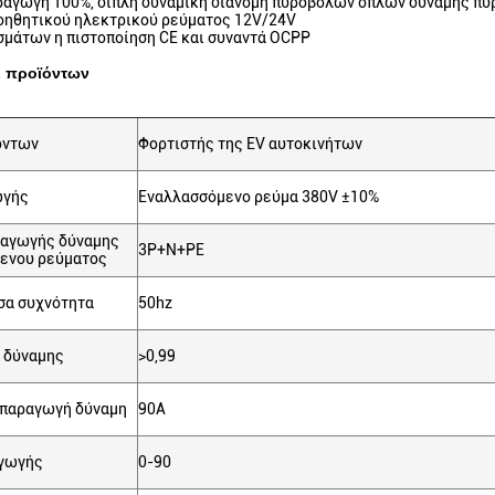
αραγωγή 100%, διπλή δυναμική διανομή πυροβόλων όπλων δύναμης π
οηθητικού ηλεκτρικού ρεύματος 12V/24V
σμάτων η πιστοποίηση CE και συναντά OCPP
ι προϊόντων
όντων
Φορτιστής της EV αυτοκινήτων
ωγής
Εναλλασσόμενο ρεύμα 380V ±10%
σαγωγής δύναμης
3P+N+PE
ενου ρεύματος
σα συχνότητα
50hz
 δύναμης
>0,99
 παραγωγή δύναμη
90A
γωγής
0-90