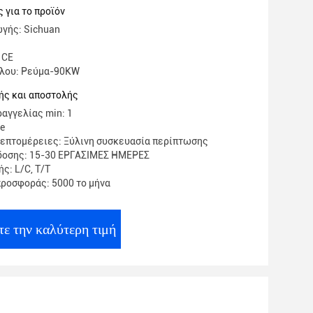
ών
 για το προϊόν
γής: Sichuan
 CE
έλου: Ρεύμα-90KW
ής και αποστολής
αγγελίας min: 1
te
επτομέρειες: Ξύλινη συσκευασία περίπτωσης
δοσης: 15-30 ΕΡΓΑΣΙΜΕΣ ΗΜΕΡΕΣ
ς: L/C, T/T
ροσφοράς: 5000 το μήνα
τε την καλύτερη τιμή