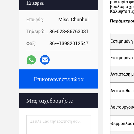
Επαφές
μπαταρία φο
βούλωμα χρ
Καλύψτε τις
Επαφές:
Miss. Chunhui
Παράμετρο
Τηλεφώνημα:
86-028-86763031
Εκτιμημένη 
Φαξ:
86--13982012547
Εκτιμημένο 
Αντίσταση 
Επικοινωνήστε τώρα
Αντισταθείτ
Μας ταχυδρομήστε
Λειτουργού
Θερμοπλαστ