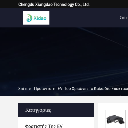
Chengdu Xiangdao Technology Co., Ltd.
Σπίτ
Σπίτι
>
Προϊόντα
>
EV Που Χρεώνει Το Καλώδιο Επέκτασ
Κατηγορίες
Φορτιστής Της EV