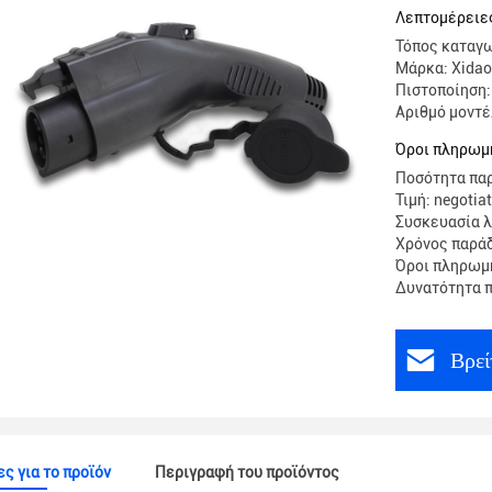
Λεπτομέρειες
Τόπος καταγω
Μάρκα: Xidao
Πιστοποίηση:
Αριθμό μοντ
Όροι πληρωμ
Ποσότητα παρ
Τιμή: negotia
Συσκευασία λ
Χρόνος παρά
Όροι πληρωμή
Δυνατότητα π
Βρεί
ς για το προϊόν
Περιγραφή του προϊόντος