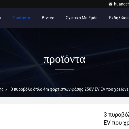
huangc
ι
Προϊόντα
Βίντεο
Σχετικά Με Εμάς
Εκδηλώσε
προϊόντα
ης
>
3 πυροβόλο όπλο 4m φορτιστών φάσης 250V EV EV που χρεώνε
3 πυροβό
EV που χ