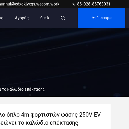
hunhui@cdxdkjyxgs.wecom.work
86-028-86763031
ις
Αγορές
Greek
Απόσπασμα
ι το καλώδιο επέκτασης
λο όπλο 4m φορτιστών φάσης 250V EV
ρεώνει το καλώδιο επέκτασης