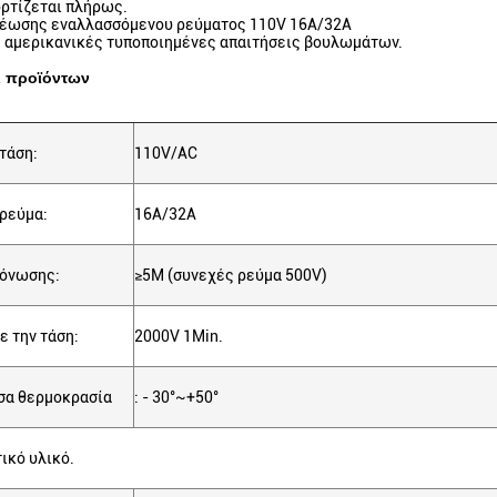
ρτίζεται πλήρως.
έωσης εναλλασσόμενου ρεύματος 110V 16A/32A
 αμερικανικές τυποποιημένες απαιτήσεις βουλωμάτων.
ι προϊόντων
τάση:
110V/AC
ρεύμα:
16A/32A
μόνωσης:
≥5M (συνεχές ρεύμα 500V)
ε την τάση:
2000V 1Min.
σα θερμοκρασία
: - 30°~+50°
ικό υλικό.