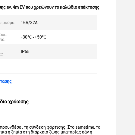
ης ev
,
4m EV που χρεώνουν το καλώδιο επέκτασης
ο ρεύμα:
16A/32A
ύσα
-30℃~+50℃
ία:
IP55
ς:
κτασης
ώδιο χρέωσης
αποσυνδέσει τη σύνδεση φόρτισης. Στο sametime, το
κά η ζημία στη διάρκεια ζωής μπαταρίας εάν η