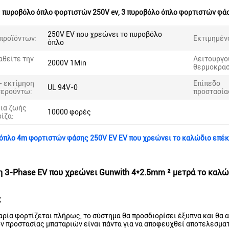
:
πυροβόλο όπλο φορτιστών 250V ev
,
3 πυροβόλο όπλο φορτιστών φάσ
250V EV που χρεώνει το πυροβόλο
προϊόντων:
Εκτιμημέν
όπλο
αθείτε την
Λειτουργο
2000V 1Min
θερμοκρασ
- εκτίμηση
Επίπεδο
UL 94V-0
τερούντω:
προστασία
ια ζωής
10000 φορές
ρίζα:
όπλο 4m φορτιστών φάσης 250V EV EV που χρεώνει το καλώδιο επέ
η 3-Phase EV που χρεώνει Gunwith 4*2.5mm ² μετρά το καλ
ς
αρία φορτίζεται πλήρως, το σύστημα θα προσδιορίσει έξυπνα και θα 
 προστασίας μπαταριών είναι πάντα για να αποφευχθεί αποτελεσματι