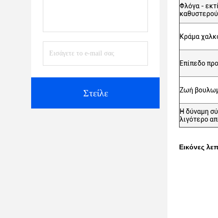
Φλόγα - εκτ
καθυστερο
Κράμα χαλκο
Επίπεδο προ
Ζωή βουλω
Στείλε
Η δύναμη σύ
λιγότερο α
Εικόνες λε