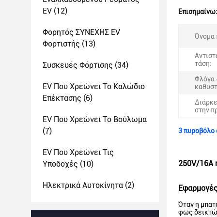
EV
(12)
Επισημαίνω
Φορητός ΣΥΝΕΧΗΣ EV
Όνομα 
Φορτιστής
(13)
Αντιστ
τάση:
Συσκευές Φόρτισης
(34)
Φλόγα 
EV Που Χρεώνει Το Καλώδιο
καθυσ
Επέκτασης
(6)
Διάρκε
στην π
EV Που Χρεώνει Το Βούλωμα
(7)
3 πυροβόλο 
EV Που Χρεώνει Τις
250V/16A 
Υποδοχές
(10)
Ηλεκτρικά Αυτοκίνητα
(2)
Εφαρμογέ
Όταν η μπατ
φως δεικτών