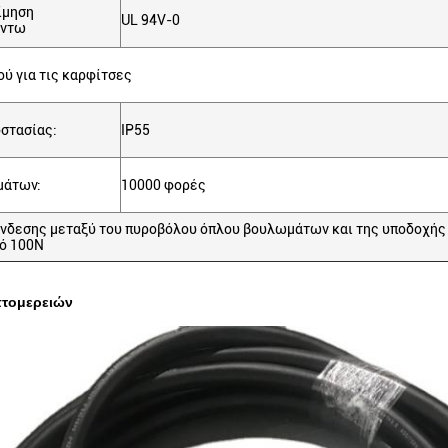
ίμηση
UL 94V-0
ύντω
ύ για τις καρφίτσες
στασίας:
IP55
μάτων:
10000 φορές
νδεσης μεταξύ του πυροβόλου όπλου βουλωμάτων και της υποδοχής 
πό 100N
πτομερειών