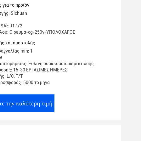
 για το προϊόν
γής: Sichuan
 SAE J1772
έλου: Ο ρεύμα-cg-250v-ΥΠΟΛΟΧΑΓΟΣ
ής και αποστολής
αγγελίας min: 1
te
επτομέρειες: Ξύλινη συσκευασία περίπτωσης
δοσης: 15-30 ΕΡΓΑΣΙΜΕΣ ΗΜΕΡΕΣ
ς: L/C, T/T
ροσφοράς: 5000 το μήνα
τε την καλύτερη τιμή