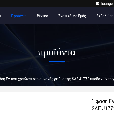
huangc
ι
Προϊόντα
Βίντεο
Σχετικά Με Εμάς
Εκδηλώσε
προϊόντα
άση EV που χρεώνει στο συνεχές ρεύμα της SAE J1772 υποδοχών το
1 φάση E
SAE J177