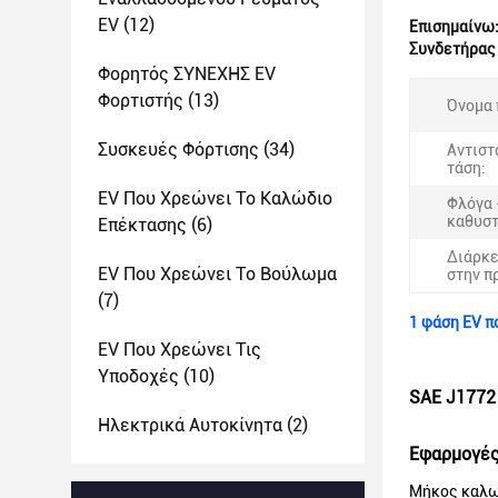
EV
(12)
Επισημαίνω
Συνδετήρας
Φορητός ΣΥΝΕΧΗΣ EV
Φορτιστής
(13)
Όνομα 
Συσκευές Φόρτισης
(34)
Αντιστ
τάση:
EV Που Χρεώνει Το Καλώδιο
Φλόγα 
καθυσ
Επέκτασης
(6)
Διάρκε
EV Που Χρεώνει Το Βούλωμα
στην π
(7)
1 φάση EV π
EV Που Χρεώνει Τις
Υποδοχές
(10)
SAE J1772
Ηλεκτρικά Αυτοκίνητα
(2)
Εφαρμογέ
Μήκος καλωδ