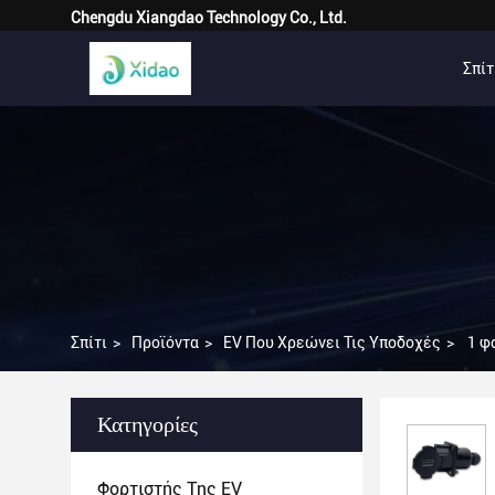
Chengdu Xiangdao Technology Co., Ltd.
Σπίτ
Σπίτι
>
Προϊόντα
>
EV Που Χρεώνει Τις Υποδοχές
>
1 φ
Κατηγορίες
Φορτιστής Της EV