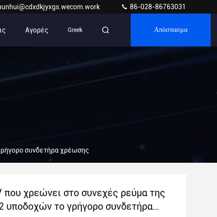
hunhui@cdxdkjyxgs.wecom.work
86-028-86763031
ις
Αγορές
Greek
Απόσπασμα
 γρήγορο συνδετήρα χρέωσης
V που χρεώνει στο συνεχές ρεύμα της
2 υποδοχών το γρήγορο συνδετήρα