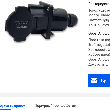
χρέωσης
Λεπτομέρειες
Τόπος καταγω
Μάρκα: Xidao
Πιστοποίηση:
Αριθμό μοντ
Όροι πληρωμ
Ποσότητα παρ
Τιμή: negotia
Συσκευασία λ
Χρόνος παρά
Όροι πληρωμή
Δυνατότητα π
Βρεί
ς για το προϊόν
Περιγραφή του προϊόντος