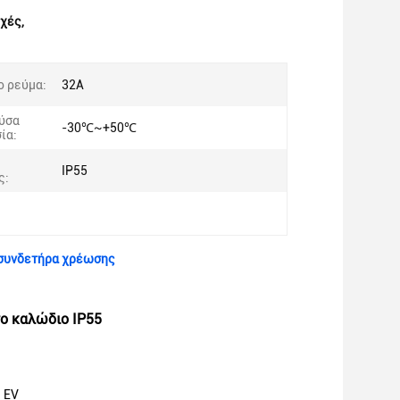
οχές
,
ο ρεύμα:
32Α
ύσα
-30℃~+50℃
ία:
IP55
ς:
 συνδετήρα χρέωσης
ο καλώδιο IP55
 EV