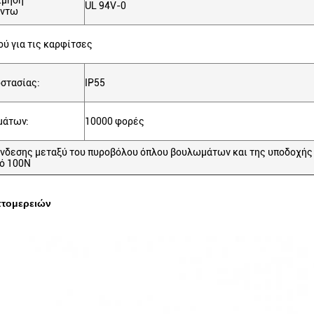
ίμηση
UL 94V-0
ύντω
ύ για τις καρφίτσες
στασίας:
IP55
μάτων:
10000 φορές
νδεσης μεταξύ του πυροβόλου όπλου βουλωμάτων και της υποδοχής 
πό 100N
πτομερειών