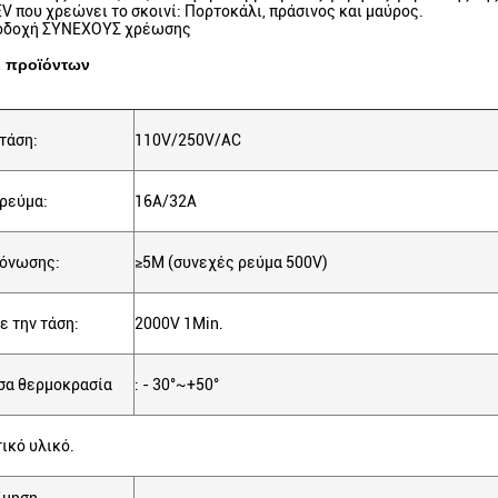
V που χρεώνει το σκοινί: Πορτοκάλι, πράσινος και μαύρος.
οδοχή ΣΥΝΕΧΟΥΣ χρέωσης
ι προϊόντων
τάση:
110V/250V/AC
ρεύμα:
16A/32A
μόνωσης:
≥5M (συνεχές ρεύμα 500V)
ε την τάση:
2000V 1Min.
σα θερμοκρασία
: - 30°~+50°
ικό υλικό.