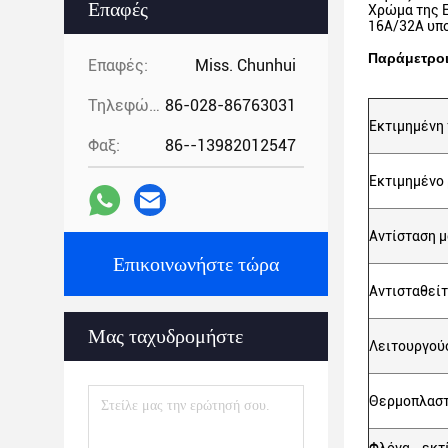
Επαφές
Χρώμα της E
16A/32A υπ
Παράμετρο
Επαφές:
Miss. Chunhui
Τηλεφώνημα:
86-028-86763031
Εκτιμημένη 
Φαξ:
86--13982012547
Εκτιμημένο 
Αντίσταση 
Επικοινωνήστε τώρα
Αντισταθείτ
Μας ταχυδρομήστε
Λειτουργού
Θερμοπλαστ