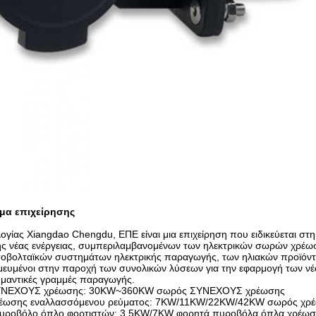
μα επιχείρησης
ογίας Xiangdao Chengdu, ΕΠΕ είναι μια επιχείρηση που ειδικεύεται στη
της νέας ενέργειας, συμπεριλαμβανομένων των ηλεκτρικών σωρών χρ
οβολταϊκών συστημάτων ηλεκτρικής παραγωγής, των ηλιακών προϊόν
μευμένοι στην παροχή των συνολικών λύσεων για την εφαρμογή των νέ
μαντικές γραμμές παραγωγής.
ΣΥΝΕΧΟΥΣ χρέωσης: 30KW~360KW σωρός ΣΥΝΕΧΟΥΣ χρέωσης
ρέωσης εναλλασσόμενου ρεύματος: 7KW/11KW/22KW/42KW σωρός χρέ
πυροβόλο όπλο φορτιστών: 3.5KW/7KW φορητά πυροβόλα όπλα χρέωσ