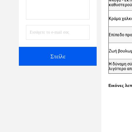
Φλόγα - εκτ
καθυστερο
Κράμα χαλκο
Επίπεδο προ
Ζωή βουλω
Στείλε
Η δύναμη σύ
λιγότερο α
Εικόνες λε