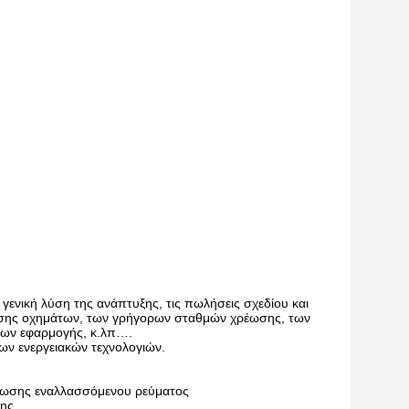
 γενική λύση της ανάπτυξης, τις πωλήσεις σχεδίου και
έωσης οχημάτων, των γρήγορων σταθμών χρέωσης, των
των εφαρμογής, κ.λπ….
ων ενεργειακών τεχνολογιών.
ωσης εναλλασσόμενου ρεύματος
ης.