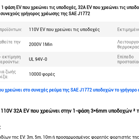
:
1 φάση EV που χρεώνει τις υποδοχές
,
32A EV που χρεώνει τις υποδ
 συνεχούς γρήγορος χρέωσης της SAE J1772
προϊόντων:
110V EV που χρεώνει τις υποδοχές
Εκτιμημέν
αθείτε την
Λειτουργο
2000V 1Min
θερμοκρασ
- εκτίμηση
Επίπεδο
UL 94V-0
τερούντω:
προστασία
ια ζωής
10000 φορές
ρίζα:
ου χρεώνει στο συνεχές ρεύμα της SAE J1772 υποδοχών το γρήγορο
 110V 32A EV που χρεώνει στην 1-φάση 3*6mm υποδοχών ² τ
ς
ίων της EV: 3m, 5m, 10m ή προσαρμοσμένος φορητός φορτιστής της