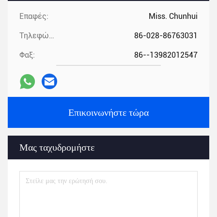
Επαφές:
Miss. Chunhui
Τηλεφώνημα:
86-028-86763031
Φαξ:
86--13982012547
Επικοινωνήστε τώρα
Μας ταχυδρομήστε