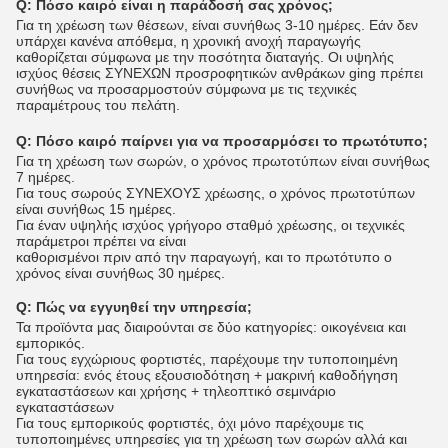
Q: Πόσο καιρό είναι η παράδοσή σας χρόνος;
Για τη χρέωση των θέσεων, είναι συνήθως 3-10 ημέρες. Εάν δεν
υπάρχει κανένα απόθεμα, η χρονική ανοχή παραγωγής
καθορίζεται σύμφωνα με την ποσότητα διαταγής. Οι υψηλής
ισχύος θέσεις ΣΥΝΕΧΩΝ προσροφητικών ανθράκων ging πρέπει
συνήθως να προσαρμοστούν σύμφωνα με τις τεχνικές
παραμέτρους του πελάτη.
Q:
Πόσο καιρό παίρνει για να προσαρμόσει το πρωτότυπο;
Για τη χρέωση των σωρών, ο χρόνος πρωτοτύπων είναι συνήθως
7 ημέρες.
Για τους σωρούς ΣΥΝΕΧΟΥΣ χρέωσης, ο χρόνος πρωτοτύπων
είναι συνήθως 15 ημέρες.
Για έναν υψηλής ισχύος γρήγορο σταθμό χρέωσης, οι τεχνικές
παράμετροι πρέπει να είναι
καθορισμένοι πριν από την παραγωγή, και το πρωτότυπο ο
χρόνος είναι συνήθως 30 ημέρες.
Q:
Πώς να εγγυηθεί την υπηρεσία;
Τα προϊόντα μας διαιρούνται σε δύο κατηγορίες: οικογένεια και
εμπορικός.
Για τους εγχώριους φορτιστές, παρέχουμε την τυποποιημένη
υπηρεσία: ενός έτους εξουσιοδότηση + μακρινή καθοδήγηση
εγκαταστάσεων και χρήσης + τηλεοπτικό σεμινάριο
εγκαταστάσεων
Για τους εμπορικούς φορτιστές, όχι μόνο παρέχουμε τις
τυποποιημένες υπηρεσίες για τη χρέωση των σωρών αλλά και