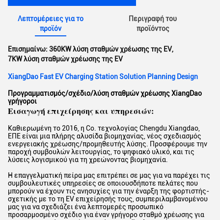
Λεπτομέρειες για το
Περιγραφή του
προϊόν
προϊόντος
Επισημαίνω:
360KW λύση σταθμών χρέωσης της EV
,
7KW λύση σταθμών χρέωσης της EV
XiangDao Fast EV Charging Station Solution Planning Design
Προγραμματισμός/σχέδιο/λύση σταθμών χρέωσης XiangDao
γρήγοροι
Εισαγωγή επιχείρησης και υπηρεσιών:
Καθιερωμένη το 2016, η Co. τεχνολογίας Chengdu Xiangdao,
ΕΠΕ είναι μια πλήρης αλυσίδα βιομηχανίας, νέος σχεδιασμός
ενεργειακής χρέωσης/προμηθευτής λύσης. Προσφέρουμε την
παροχή συμβουλών λειτουργίας, το ψηφιακό υλικό, και τις
λύσεις λογισμικού για τη χρεώνοντας βιομηχανία.
Η επαγγελματική πείρα μας επιτρέπει σε μας για να παρέχει τις
συμβουλευτικές υπηρεσίες σε οποιουσδήποτε πελάτες που
μπορούν να έχουν τις ανησυχίες για την έναρξη της φορτιστής-
σχετικής με το τη EV επιχείρησής τους, συμπεριλαμβανομένου
μας για να σχεδιάζει ένα λεπτομερές προσωπικό
προσαρμοσμένο σχέδιο για έναν γρήγορο σταθμό χρέωσης για