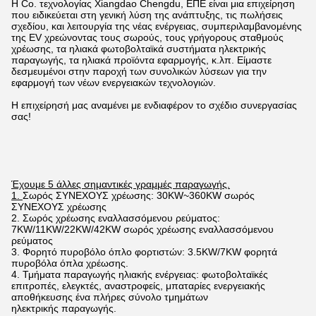
Η Co. τεχνολογίας Xiangdao Chengdu, ΕΠΕ είναι μια επιχείρηση
που ειδικεύεται στη γενική λύση της ανάπτυξης, τις πωλήσεις
σχεδίου, και λειτουργία της νέας ενέργειας, συμπεριλαμβανομένης
της EV χρεώνοντας τους σωρούς, τους γρήγορους σταθμούς
χρέωσης, τα ηλιακά φωτοβολταϊκά συστήματα ηλεκτρικής
παραγωγής, τα ηλιακά προϊόντα εφαρμογής, κ.λπ. Είμαστε
δεσμευμένοι στην παροχή των συνολικών λύσεων για την
εφαρμογή των νέων ενεργειακών τεχνολογιών.
Η επιχείρησή μας αναμένει με ενδιαφέρον το σχέδιο συνεργασίας
σας!
Έχουμε 5 άλλες σημαντικές γραμμές παραγωγής.
1.
Σωρός ΣΥΝΕΧΟΥΣ χρέωσης: 30KW~360KW σωρός
ΣΥΝΕΧΟΥΣ χρέωσης
2. Σωρός χρέωσης εναλλασσόμενου ρεύματος:
7KW/11KW/22KW/42KW σωρός χρέωσης εναλλασσόμενου
ρεύματος
3. Φορητό πυροβόλο όπλο φορτιστών: 3.5KW/7KW φορητά
πυροβόλα όπλα χρέωσης.
4. Τμήματα παραγωγής ηλιακής ενέργειας: φωτοβολταϊκές
επιτροπές, ελεγκτές, αναστροφείς, μπαταρίες ενεργειακής
αποθήκευσης ένα πλήρες σύνολο τμημάτων
ηλεκτρικής παραγωγής.