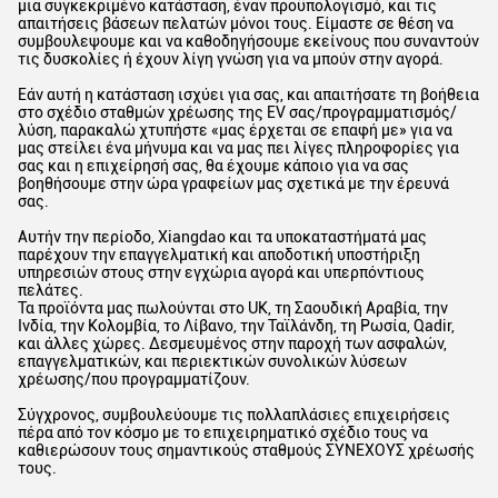
μια συγκεκριμένο κατάσταση, έναν προϋπολογισμό, και τις
απαιτήσεις βάσεων πελατών μόνοι τους. Είμαστε σε θέση να
συμβουλεψουμε και να καθοδηγήσουμε εκείνους που συναντούν
τις δυσκολίες ή έχουν λίγη γνώση για να μπούν στην αγορά.
Εάν αυτή η κατάσταση ισχύει για σας, και απαιτήσατε τη βοήθεια
στο σχέδιο σταθμών χρέωσης της EV σας/προγραμματισμός/
λύση, παρακαλώ χτυπήστε «μας έρχεται σε επαφή με» για να
μας στείλει ένα μήνυμα και να μας πει λίγες πληροφορίες για
σας και η επιχείρησή σας, θα έχουμε κάποιο για να σας
βοηθήσουμε στην ώρα γραφείων μας σχετικά με την έρευνά
σας.
Αυτήν την περίοδο, Xiangdao και τα υποκαταστήματά μας
παρέχουν την επαγγελματική και αποδοτική υποστήριξη
υπηρεσιών στους στην εγχώρια αγορά και υπερπόντιους
πελάτες.
Τα προϊόντα μας πωλούνται στο UK, τη Σαουδική Αραβία, την
Ινδία, την Κολομβία, το Λίβανο, την Ταϊλάνδη, τη Ρωσία, Qadir,
και άλλες χώρες. Δεσμευμένος στην παροχή των ασφαλών,
επαγγελματικών, και περιεκτικών συνολικών λύσεων
χρέωσης/που προγραμματίζουν.
Σύγχρονος, συμβουλεύουμε τις πολλαπλάσιες επιχειρήσεις
πέρα από τον κόσμο με το επιχειρηματικό σχέδιο τους να
καθιερώσουν τους σημαντικούς σταθμούς ΣΥΝΕΧΟΥΣ χρέωσής
τους.