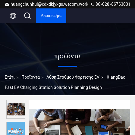
huangchunhui@cdxdkjyxgs.wecom.work
86-028-86763031
Απόσπασμα
προϊόντα
Σπίτι
>
Προϊόντα
>
Λύση Σταθμού Φόρτισης EV
>
XiangDao
Fast EV Charging Station Solution Planning Design