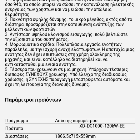
όσο 94%, το οποίο μπορεί να σώσει την κατανάλωση ηλεκτρικής
ενέργειας των χρηστών και να μειώσει την απώλεια
θερμότητας
2. Πυκνότητα υψηλής δύναμης: το μικρό μέγεθος, εκτός από το
διάστημα, προσαρμόζεται στην κατεύθυνση ανάπτυξης των
μελλοντικών φορτιστών
3. Αντίσταση υψηλού κλονισμού εισαγωγής: πολύ βελτιώστε
την αξιοπιστία του συστήματος.
4. Μορφωματικό σχέδιο: Πολλαπλάσια εργασία ενοτήτων
παράλληλα, με την ισχυρή ανοχή ελαττωμάτων. Η αποτυχία μιας
ενότητας δεν έχει επιπτώσεις στη χρήση ολόκληρης της
μηχανής, και είναι κατάλληλο να διατηρηθεί και να
αντικατασταθεί μια ενιαία ενότητα.
5. Τέσσερα που χρεώνουν σε μια μηχανή: Υπάρχουν τέσσερις
διεπαφές ΣΥΝΕΧΟΥΣ χρέωσης. Υπό έλεγχο της διαδικασίας
χρέωσης, η ΣΥΝΕΧΗΣ παραγωγή μεταστρέφεται αυτόματα και
έχει τη λειτουργία της διανομής δύναμης.
Παράμετροι προϊόντων
Πρόγραμμα
Δείκτης παραμέτρου
XD-DC1000-120kW-ΕΕ
Πρότυπο
Διαστάσεις
1866.5x715x559mm