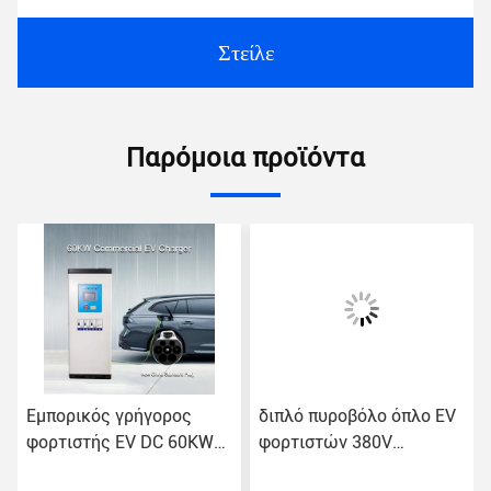
Στείλε
Παρόμοια προϊόντα
Εμπορικός γρήγορος
διπλό πυροβόλο όπλο EV
φορτιστής EV DC 60KW
φορτιστών 380V
OCPP1.6 Ethernet/Wifi/4G
Chargepoint υπαίθριο που