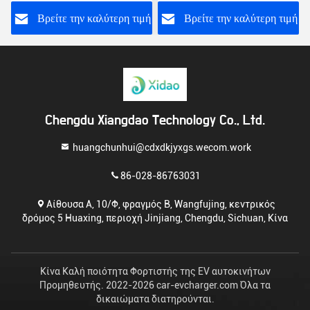
LCD CCS1 με πληρωμή
χρεώνει το σωρό
ή
Βρείτε την καλύτερη τιμή
Βρείτε την καλύτερη τιμή
Chengdu Xiangdao Technology Co., Ltd.
huangchunhui@cdxdkjyxgs.wecom.work
86-028-86763031
Αίθουσα Α, 10/Φ, φραγμός Β, Wangfujing, κεντρικός
δρόμος 5 Huaxing, περιοχή Jinjiang, Chengdu, Sichuan, Κίνα
Κίνα Καλή ποιότητα Φορτιστής της EV αυτοκινήτων
Προμηθευτής. 2022-2026 car-evcharger.com Όλα τα
δικαιώματα διατηρούνται.