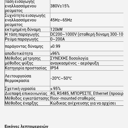
Τάση εισαγωγής
εναλλασσόμενου
380V±15%
ρεύματος
Συχνότητα εισαγωγής
εναλλασσόμενου
45Hz~65Hz
ρεύματος
εκτιμημένη δύναμη
120kW
Η τάση παραγωγής
DC200~1000V (σταθερή δύναμη 300-1000
Ρεύμα παραγωγής
0~200A
παράγοντας δύναμης
≥0.99
αποδοτικότητα
≥96%
Μέθοδος μέτρησης
ΣΥΝΕΧΗΣ δοσολογία
μέθοδος ψύξης
αναγκασμένος - αερόψυξη
Κατηγορία προστασίας
IP54
Λειτουργούσα
-20℃~50℃
θερμοκρασία
Σχετική υγρασία
≤ 95%
Διεπαφή επικοινωνίας
4G, RS485, ΜΠΟΡΈΣΤΕ, Ethernet (προαιρετ
Μέθοδος εγκατάστασης
floor-mounted σταθερός
Μέθοδος έναρξης
Κώδικας ανίχνευσης για να αρχίσει
Εικόνες λεπτομερειών