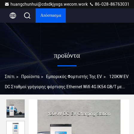
huangchunhui@cdxdkjyxgs.wecom.work
86-028-86763031
Απόσπασμα
προϊόντα
Σπίτι
>
Προϊόντα
>
Εμπορικός Φορτιστής Της EV
>
120KW EV
DC Σταθμοί γρήγορης φόρτισης Ethernet Wifi 4G IK54 GB/T με
πληρωμή