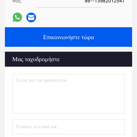
Φαξ:
86--13982012547
Επικοινωνήστε τώρα
Μας ταχυδρομήστε