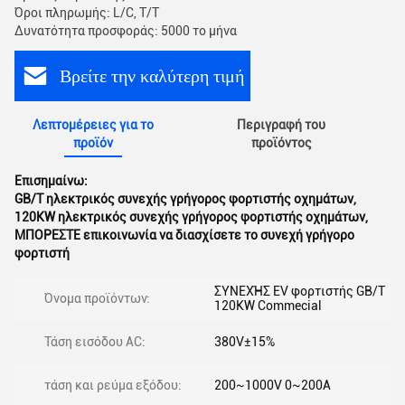
Όροι πληρωμής: L/C, T/T
Δυνατότητα προσφοράς: 5000 το μήνα
Βρείτε την καλύτερη τιμή
Λεπτομέρειες για το
Περιγραφή του
προϊόν
προϊόντος
Επισημαίνω:
GB/T ηλεκτρικός συνεχής γρήγορος φορτιστής οχημάτων
,
120KW ηλεκτρικός συνεχής γρήγορος φορτιστής οχημάτων
,
ΜΠΟΡΕΣΤΕ επικοινωνία να διασχίσετε το συνεχή γρήγορο
φορτιστή
ΣΥΝΕΧΉΣ EV φορτιστής GB/T
Όνομα προϊόντων:
120KW Commecial
Τάση εισόδου AC:
380V±15%
τάση και ρεύμα εξόδου:
200~1000V 0~200A