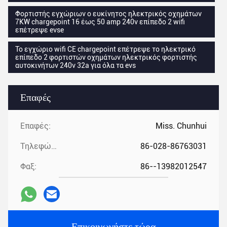
Φορτιστής εγχώριων ο ευκίνητος ηλεκτρικός οχημάτων
7KW chargepoint 16 έως 50 amp 240v επίπεδο 2 wifi
επέτρεψε evse
Το εγχώριο wifi CE chargepoint επέτρεψε το ηλεκτρικό
επίπεδο 2 φορτιστών οχημάτων ηλεκτρικός φορτιστής
αυτοκινήτων 240v 32a για όλα τα evs
Επαφές
Επαφές:
Miss. Chunhui
Τηλεφώνημα:
86-028-86763031
Φαξ:
86--13982012547
Επικοινωνήστε τώρα