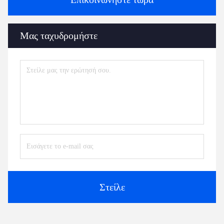
Μας ταχυδρομήστε
Στείλε