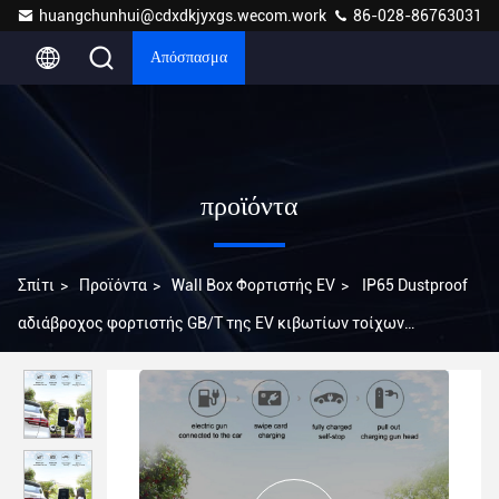
huangchunhui@cdxdkjyxgs.wecom.work
86-028-86763031
Απόσπασμα
προϊόντα
Σπίτι
>
Προϊόντα
>
Wall Box Φορτιστής EV
>
IP65 Dustproof
αδιάβροχος φορτιστής GB/T της EV κιβωτίων τοίχων
εναλλασσόμενου ρεύματος 7KW 32A