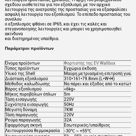
σχεδίου υιοθετείται για τον εξοπλισμό, με τον αρχικό
λειτουργία της ανατροπής της προστασίας για να εξασφαλίσει
ασφαλή λειτουργία του εξοπλισμού. Το επίπεδο προστασίας του
συνόλου
ο εξοπλισμός φθάνει σε IP65, και έχει τις καλές και
στεγανοποίησης λειτουργίες και μπορεί να χρησιμοποιηθεί
ακίνδυνα
και διατηρημένος υπαίθρια.
Παράμετροι προϊόντων
Όνομα προϊόντων
Φορτιστής της EV Wallbox
Τύπος προϊόντων
Εγχώρια έκδοση
Υλικό της Shell
Μαύρη μετριασμένη επιτροπή γυαλι
Διάσταση εξοπλισμού
310*161*79.8mm (L*W*H)
Μέθοδος καλωδίωσης
Να πάρει και έξοδος από το κατώτα
Βάρος εξοπλισμού
<6kg>
Μήκος πυροβόλων όπλων
5m
Τάση εισαγωγής
220V
Συχνότητα εισαγωγής
50Hz
Μέγιστη δύναμη
7KW
Τάση παραγωγής
220V
Ρεύμα παραγωγής
32A
Εφαρμόσιμη σκηνή
Εσωτερικός/υπαίθριος
Λειτουργούσα θερμοκρασία
-30℃ ~ +55℃