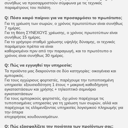
συνήθως να προσαρμοστούν σύμφωνα με τις τεχνικές
παραμέτρους του πελάτη.
Q:
Πόσο καιρό παίρνει για να προσαρμόσει το πρωτότυπο;
Για τη χρέωση των σωρών, ο χρόνος πρωτοτύπων είναι συνήθως
7 ημέρες.
Για τη θέση ΣΥΝΕΧΟΥΣ χρέωσης, ο χρόνος πρωτοτύπων είναι
συνήθως 15 ημέρες.
Για το γρήγορο σταθμό χρέωσης υψηλής δύναμης, οι τεχνικές
παράμετροι πρέπει να είναι
καθορισμένοι πριν από την παραγωγή, και το πρωτότυπο ο
χρόνος είναι συνήθως 30 ημέρες.
Q:
Πώς να εγγυηθεί την υπηρεσία;
Τα προϊόντα μας διαιρούνται σε δύο κατηγορίες: οικογένεια και
εμπορικός.
Για τους εγχώριους φορτιστές, παρέχουμε την τυποποιημένη
υπηρεσία: εξουσιοδότηση 1 έτους + μακρινή καθοδήγηση
εγκαταστάσεων και χρήσης + τηλεοπτικό σεμινάριο
εγκαταστάσεων
Για τους εμπορικούς φορτιστές, όχι μόνο παρέχουμε τις
τυποποιημένες υπηρεσίες για τη χρέωση των σωρών, αλλά και
παρέχουμε τις ελλιμενίζοντας υπηρεσίες λογισμικού πληρωμής για
την όπερα
επιχειρήσεις κουδουνισμάτων.
Q:
Πώς εξασφαλίζετε την ποιότητα των προϊόντων σας;