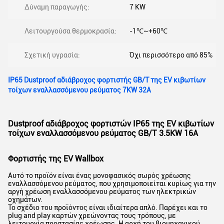
Δύναμη παραγωγής:
7 KW
Λειτουργούσα θερμοκρασία:
-1℃~+60℃
Σχετική υγρασία:
Όχι περισσότερο από 85%
IP65 Dustproof αδιάβροχος φορτιστής GB/T της EV κιβωτίων
τοίχων εναλλασσόμενου ρεύματος 7KW 32A
Dustproof αδιάβροχος φορτιστών IP65 της EV κιβωτίων
τοίχων εναλλασσόμενου ρεύματος GB/T 3.5KW 16A
Φορτιστής της EV Wallbox
Αυτό το προϊόν είναι ένας μονοφασικός σωρός χρέωσης
εναλλασσόμενου ρεύματος, που χρησιμοποιείται κυρίως για την
αργή χρέωση εναλλασσόμενου ρεύματος των ηλεκτρικών
οχημάτων.
Το σχέδιο του προϊόντος είναι ιδιαίτερα απλό. Παρέχει και το
plug and play καρτών χρεώνοντας τους τρόπους, με
λειτουργία προστασίας χρέωσης. Η αρχή του βιομηχανικού