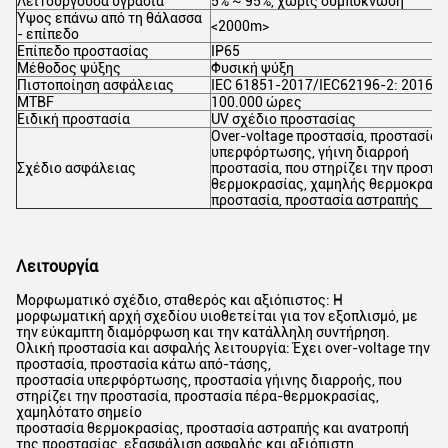
Λειτουργούσα υγρασία
5% ~ 95%, χωρίς συμπύκνωση
Ύψος επάνω από τη θάλασσα
<2000m>
- επίπεδο
Επίπεδο προστασίας
IP65
Μέθοδος ψύξης
Φυσική ψύξη
Πιστοποίηση ασφάλειας
IEC 61851-2017/IEC62196-2: 2016
MTBF
100.000 ώρες
Ειδική προστασία
UV σχέδιο προστασίας
Over-voltage προστασία, προστασία 
υπερφόρτωσης, γήινη διαρροή
Σχέδιο ασφάλειας
προστασία, που στηρίζει την προστα
θερμοκρασίας, χαμηλής θερμοκρασί
προστασία, προστασία αστραπής
Λειτουργία
Μορφωματικό σχέδιο, σταθερός και αξιόπιστος: Η
μορφωματική αρχή σχεδίου υιοθετείται για τον εξοπλισμό, με
την εύκαμπτη διαμόρφωση και την κατάλληλη συντήρηση.
Ολική προστασία και ασφαλής λειτουργία: Έχει over-voltage την
προστασία, προστασία κάτω από-τάσης,
προστασία υπερφόρτωσης, προστασία γήινης διαρροής, που
στηρίζει την προστασία, προστασία πέρα-θερμοκρασίας,
χαμηλότατο σημείο
προστασία θερμοκρασίας, προστασία αστραπής και ανατροπή
της προστασίας, εξασφάλιση ασφαλής και αξιόπιστη