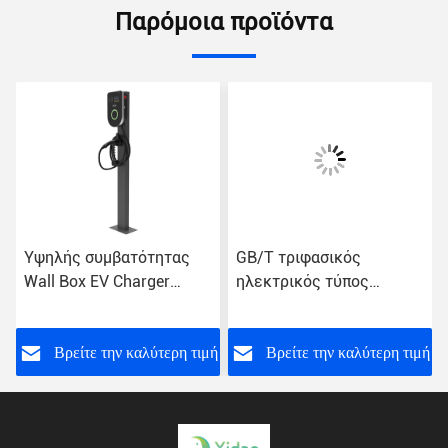
Παρόμοια προϊόντα
Υψηλής συμβατότητας
GB/T τριφασικός
Wall Box EV Charger
ηλεκτρικός τύπος
Επιτοίχιος CE Σταθμός
φορτιστών 11KW
φόρτισης EV
αυτοκινήτων - σημείο
χρέωσης 2 σπιτιών
ή
Βρείτε την καλύτερη τιμή
Βρείτε την καλύτερη τιμή