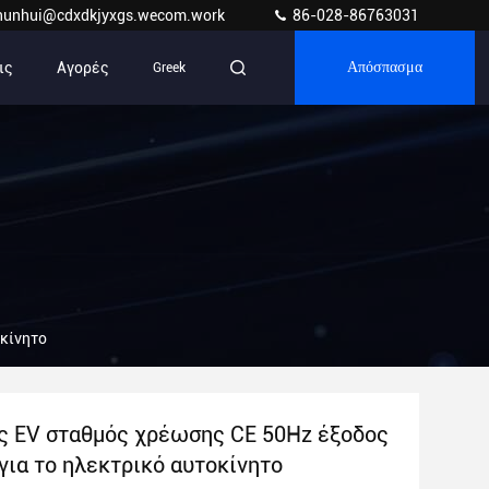
hunhui@cdxdkjyxgs.wecom.work
86-028-86763031
ις
Αγορές
Greek
Απόσπασμα
οκίνητο
ς EV σταθμός χρέωσης CE 50Hz έξοδος
για το ηλεκτρικό αυτοκίνητο