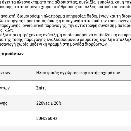
αι έχει τα πλεονεκτήματα της αξιοπιστίας, ευελιξία, ευκολία, και η 
ευσης, κατοικημένοι χώροι στάθμευσης και άλλες μικρού και μεσα
ν ανοικτή, διαμοιράσιμη πλατφόρμα υπηρεσίας δεδομένων και τη δι
ς λειτουργίες προστασίας όπως η εισαγωγή κάτω από την τάση, over
 παραγωγής, overcurrent παραγωγής, την αντίστροφη σύνδεση μπαταρι
ς, κ.λπ.
α εξωτερική τρέχοντας ένδειξη, η οποία μπορεί να επιδείξει τη σε πρ
μα της τάσης παραγωγής εναλλασσόμενου ρεύματος, υψηλή καταλληλ
ισαγωγή χωρίς μηδενική γραμμή στη μονάδα διορθωτών.
ι προϊόντων
όντων
Ηλεκτρικός εγχώριος φορτιστής οχημάτων
όντων
Σπίτι
ωγής
220vac ± 20%
50Hz/60Hz