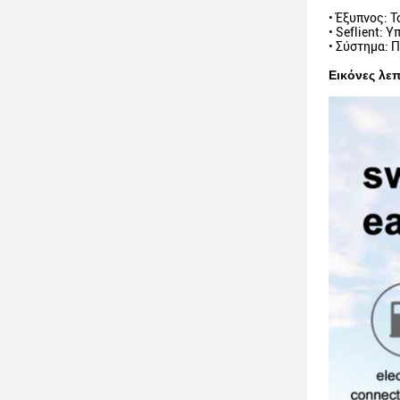
• Έξυπνος: 
• Seflient:
• Σύστημα: 
Εικόνες λε