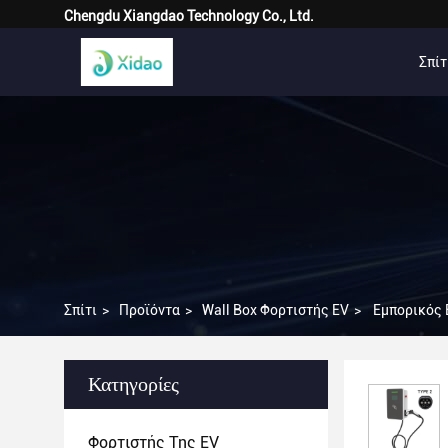
Chengdu Xiangdao Technology Co., Ltd.
Σπίτ
Σπίτι
>
Προϊόντα
>
Wall Box Φορτιστής EV
>
Εμπορικός 
Κατηγορίες
Φορτιστής Της EV