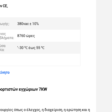
v CE
,
γωγής:
380vac ± 10%
όνος
8760 ώρες
βλήματα:
ύσα
'-30 ℃ έως 55 ℃
ία:
κίνητο
φορτιστών εγχώριων 7KW
ργίες όπως ο έλεγχος, η διαχείριση, η ερώτηση και η