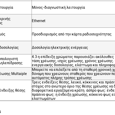
ιτουργία
Μόνος-διαγνωστική λειτουργία
κρινής
Ethernet
ας
μός
Προσδιορισμός από την κάρτα ραδιοσυχνότητας
 δοσολογίας
Δοσολογία ηλεκτρικής ενέργειας
4.3 η επίδειξη χρώματος παρουσιάζει ακόλουθες
πολογιστή
τάση χρέωσης, ισχύς χρέωσης, χρόνος χρέωσης.
ληλεπίδρασης
ενεργειακής δοσολογίας, ελάττωμα και πληροφο
Μπορείτε να επιλέξετε από τη σταθερή χρονική 
έωσης Multaiple
δύναμη που χρεώνουν, σταθερός που χρεώνουν πο
αυτόματος πλήρης τρόπος χρέωσης
Τρεις ενδείξεις θέσης, λευκό, κόκκινος και πράσι
στόχος στο ανώτερο όριο της θέσης χρέωσης να 
ένδειξης θέσης
διαφορετικά εργαζόμενα κράτη. άσπρο φως: ένδε
πράσινο φως: η ένδειξη χρέωσης, κόκκινο φως εί
ελαττωμάτων
α