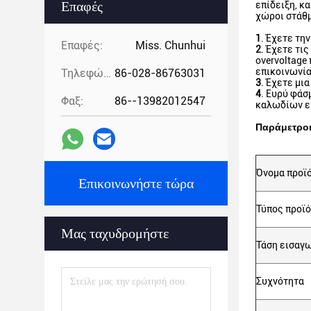
Επαφές
επίδειξη, κ
χώροι στάθμ
1
. Έχετε τη
Επαφές:
Miss. Chunhui
2
. Έχετε τι
overvoltage
επικοινωνία
Τηλεφώνημα:
86-028-86763031
3
. Έχετε μι
4
. Ευρύ φάσ
Φαξ:
86--13982012547
καλωδίων ε
Παράμετρο
Όνομα προϊ
Επικοινωνήστε τώρα
Τύπος προϊ
Μας ταχυδρομήστε
Τάση εισαγ
Συχνότητα