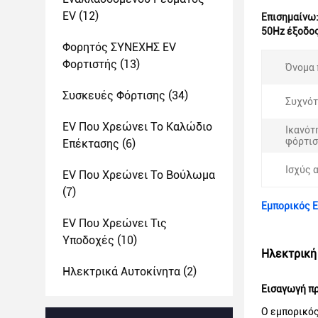
EV
(12)
Επισημαίνω
50Hz έξοδος
Φορητός ΣΥΝΕΧΗΣ EV
Φορτιστής
(13)
Όνομα 
Συσκευές Φόρτισης
(34)
Συχνότ
EV Που Χρεώνει Το Καλώδιο
Ικανότ
φόρτισ
Επέκτασης
(6)
Ισχύς 
EV Που Χρεώνει Το Βούλωμα
(7)
Εμπορικός E
EV Που Χρεώνει Τις
Υποδοχές
(10)
Ηλεκτρική
Ηλεκτρικά Αυτοκίνητα
(2)
Εισαγωγή π
Ο εμπορικός