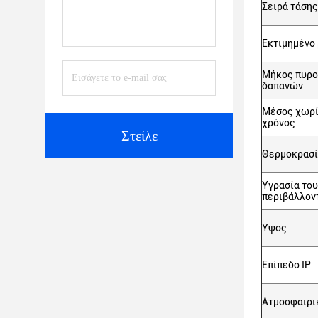
Σειρά τάση
Εκτιμημένο
Μήκος πυρ
δαπανών
Μέσος χωρί
χρόνος
Στείλε
Θερμοκρασί
Υγρασία του
περιβάλλον
Ύψος
Επίπεδο IP
Ατμοσφαιρι