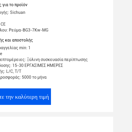
 για το προϊόν
γής: Sichuan
 CE
έλου: Ρεύμα-BG3-7Kw-MG
ής και αποστολής
αγγελίας min: 1
te
επτομέρειες: Ξύλινη συσκευασία περίπτωσης
δοσης: 15-30 ΕΡΓΑΣΙΜΕΣ ΗΜΕΡΕΣ
ς: L/C, T/T
ροσφοράς: 5000 το μήνα
τε την καλύτερη τιμή