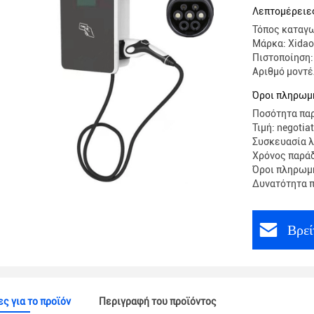
Λεπτομέρειες
Τόπος καταγω
Μάρκα: Xidao
Πιστοποίηση:
Αριθμό μοντ
Όροι πληρωμ
Ποσότητα παρ
Τιμή: negotia
Συσκευασία λ
Χρόνος παρά
Όροι πληρωμή
Δυνατότητα π
Βρεί
ς για το προϊόν
Περιγραφή του προϊόντος