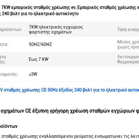
:
7KW εμπορικός σταθμός χρέωσης ev
,
Εμπορικός σταθμός χρέωσης e
 240 βολτ για το ηλεκτρικό αυτοκίνητο
7KW ηλεκτρικός εγχώριος
προϊόντων:
Τάση εισα
φορτιστής οχημάτων
Μέσος χρ
ητα:
50HZ/60HZ
χωρίς προ
ητα
Λειτουργο
Έως 7 KW
ης:
θερμοκρασ
αναμονής:
≤3W
V σταθμός χρέωσης CE 50Hz έξοδος 240 βολτ για το ηλεκτρικό αυτο
 οχημάτων CE έξυπνη γρήγορη χρέωση σταθμών εγχώριων 
ροϊόντων
 σταθμός χρέωσης εναλλασσόμενου ρεύματος ενσωματώνει τις λειτου