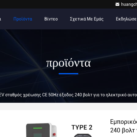
huangc
ι
Προϊόντα
Βίντεο
Σχετικά Με Εμάς
Εκδηλώσε
προϊόντα
EV σταθμός χρέωσης CE 50Hz έξοδος 240 βολτ για το ηλεκτρικό αυτ
Εμπορικό
240 βολτ 