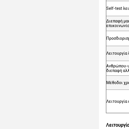
Self-test λε
Διεπαφή μα
επικοινωνί
Προσδιορισ
Λειτουργία
Ανθρώπου-υ
διεπαφή αλ
Μέθοδοι χρ
Λειτουργία 
Λειτουργί