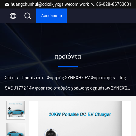
huangchunhui@cdxdkjyxgs.wecom.work
86-028-86763031
Απόσπασμα
προϊόντα
Σπίτι
>
Προϊόντα
>
Φορητός ΣΥΝΕΧΗΣ EV Φορτιστής
>
Της
SAE J1772 14V φορητός σταθμός χρέωσης οχημάτων ΣΥΝΕΧΏΝ
EV φορτιστών 20KW κινητός