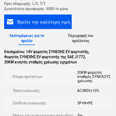
Όροι πληρωμής: L/C, T/T
Δυνατότητα προσφοράς: 5000 το μήνα
Βρείτε την καλύτερη τιμή
Λεπτομέρειες για το
Περιγραφή του
προϊόν
προϊόντος
Επισημαίνω:
14V φορητός ΣΥΝΕΧΗΣ EV φορτιστής
,
Φορητός ΣΥΝΕΧΉΣ EV φορτιστής της SAE J1772
,
20KW κινητός σταθμός χρέωσης οχημάτων
20KW φορητός
Όνομα προϊόντων:
σταθμός ΣΥΝΕΧΟΥΣ
χρέωσης
Τάση εισαγωγής:
AC380V±10%
Σύνδεση εισαγωγής:
3P+N+PE
Μήκος του εισερχόμενου καλωδίου:
3m