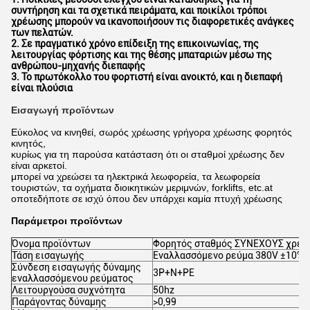
συντήρηση και τα σχετικά πειράματα, και ποικίλοι τρόποι
χρέωσης μπορούν να ικανοποιήσουν τις διαφορετικές ανάγκες
των πελατών.
2. Σε πραγματικό χρόνο επίδειξη της επικοινωνίας, της
λειτουργίας φόρτισης και της θέσης μπαταριών μέσω της
ανθρώπου-μηχανής διεπαφής
3. Το πρωτόκολλο του φορτιστή είναι ανοικτό, και η διεπαφή
είναι πλούσια
Εισαγωγή προϊόντων
Εύκολος να κινηθεί, σωρός χρέωσης γρήγορα χρέωσης φορητός
κινητός,
κυρίως για τη παρούσα κατάσταση ότι οι σταθμοί χρέωσης δεν
είναι αρκετοί.
μπορεί να χρεώσει τα ηλεκτρικά λεωφορεία, τα λεωφορεία
τουριστών, τα οχήματα διοικητικών μεριμνών, forklifts, etc.at
οποτεδήποτε σε ισχύ όπου δεν υπάρχει καμία πτυχή χρέωσης
Παράμετροι προϊόντων
Όνομα προϊόντων
Φορητός σταθμός ΣΥΝΕΧΟΥΣ χρέ
Τάση εισαγωγής
Εναλλασσόμενο ρεύμα 380V ±10%
Σύνδεση εισαγωγής δύναμης
3P+N+PE
εναλλασσόμενου ρεύματος
Λειτουργούσα συχνότητα
50hz
Παράγοντας δύναμης
>0,99