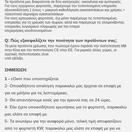
Τα προϊόντα μας διαιρούνται σε δύο κατηγορίες: οικογένεια και εμπορικός.
Για τους εγχώριους φορτιστές, παρέχουμε την τυποποιημένη υπηρεσία:
εξουσιοδότηση 1 έτους + μακρινή καθοδήγηση εγκαταστάσεων και χρήσης +
τηλεοπτικό σεμινάριο εγκαταστάσεων
Για τους εμπορικούς φορτιστές, όχι μόνο παρέχουμε τις τυποποιημένες
υπηρεσίες για τη χρέωση των σωρών, αλλά και παρέχουμε τις ελλιμενίζοντας
υπηρεσίες λογισμικού πληρωμής για την όπερα
επιχειρήσεις κουδουνισμάτων.
Q:
Πώς εξασφαλίζετε την ποιότητα των προϊόντων σας;
Τα μετα προϊόντα χρέωσης που πωλούμε έχουν περάσει την πιστοποίηση ΜΒ
στην Κίνα και την πιστοποίηση CE στην ΕΕ. Για μερικές άλλες χώρες, οι
σχετικές πιστοποιήσεις είναι
υπό εξέλιξη.
ΣΗΜΕΙΩΣΗ:
1 -
cOem που υποστηρίζεται.
2-
Οποιαδήποτε απαίτηση παρακαλώ μας έρχεται σε επαφή με
για να μιλήσει για τις λεπτομέρειες.
3-
Θα απαντήσουμε εσείς για την έρευνά σας σε 24 ώρες.
4-
Εάν έχετε οποιεσδήποτε ερωτήσεις για το φορτιστή, παρακαλώ
μας ελάτε σε επαφή με.
5- Τα ανωτέρω για την αναφορά μόνο, τελική τιμή αποφασίζουν
από το φορτιστή KW, παρακαλώ μας ελάτε σε επαφή με για να