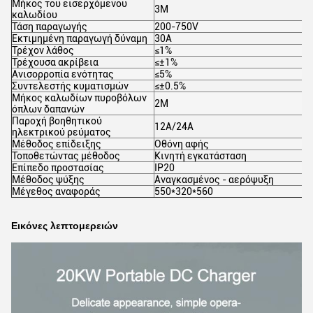
Μήκος του εισερχόμενου
3M
καλωδίου
Τάση παραγωγής
200-750V
Εκτιμημένη παραγωγή δύναμη
30A
Τρέχον λάθος
≤1%
Τρέχουσα ακρίβεια
≤±1%
Ανισορροπία ενότητας
≤5%
Συντελεστής κυματισμών
≤±0.5%
Μήκος καλωδίων πυροβόλων
2M
όπλων δαπανών
Παροχή βοηθητικού
12A/24A
ηλεκτρικού ρεύματος
Μέθοδος επίδειξης
Οθόνη αφής
Τοποθετώντας μέθοδος
Κινητή εγκατάσταση
Επίπεδο προστασίας
IP20
Μέθοδος ψύξης
Αναγκασμένος - αερόψυξη
Μέγεθος αναφοράς
550*320*560
Εικόνες λεπτομερειών