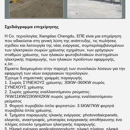
Σχεδιάγραμμα επιχείρησης
Η Co. τεχνολογίας Xiangdao Chengdu, ΕΠΕ είναι μια επιχείρηση
που ειδικεύεται στη γενική λύση της ανάπτυξης, τις πωλήσεις
σχεδίου και λειτουργία της νέας ενέργειας, συμπεριλαμβανομένων
των ηλεκτρικών σωρών χρέωσης οχημάτων, των γρήγορων
σταθμών χρέωσης, των ηλιακών φωτοβολταϊκών συστημάτων
ηλεκτρικής παραγωγής, των ηλιακών προϊόντων εφαρμογής,
κ.λπ….
Είμαστε δεσμευμένοι στην παροχή των συνολικών λύσεων για την
εφαρμογή των νέων ενεργειακών τεχνολογιών.
Έχουμε 5 σημαντικές γραμμές παραγωγής.
1. Σωρός ΣΥΝΕΧΟΥΣ χρέωσης: 30KW~360KW σωρός
ΣΥΝΕΧΟΥΣ χρέωσης
2. Σωρός χρέωσης εναλλασσόμενου ρεύματος:
7KW/11KW/22KW/42KW σωρός χρέωσης εναλλασσόμενου
ρεύματος
3. Φορητό πυροβόλο όπλο φορτιστών: 3.5KW/7KW φορητά
πυροβόλα όπλα χρέωσης.
4. Τμήματα παραγωγής ηλιακής ενέργειας: photovoltaicpanels,
ελεγκτές, αναστροφείς, μπαταρίες ενεργειακής αποθήκευσης ένα
πλήρες σύνολο τμημάτων ηλεκτρικής παραγωγής.
5. Ηλιακή ενέργεια applicationproducts: ηλιακό πλαίσιο, ηλιακά