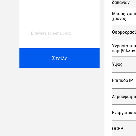
δαπανών
Μέσος χωρί
χρόνος
Θερμοκρασί
Υγρασία του
περιβάλλον
Στείλε
Ύψος
Επίπεδο IP
Ατμοσφαιρι
Ενεργειακό
OCPP