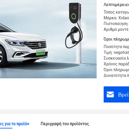
Λεπτομέρειες
Τόπος καταγω
Μάρκα: Xidao
Πιστοποίηση:
Αριθμό μοντ
Όροι πληρωμ
Ποσότητα παρ
Τιμή: negotia
Συσκευασία λ
Χρόνος παρά
Όροι πληρωμή
Δυνατότητα π
Βρεί
ς για το προϊόν
Περιγραφή του προϊόντος