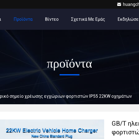
huangc
ι
Προϊόντα
Βίντεο
Σχετικά Με Εμάς
Εκδηλώσε
προϊόντα
ρικό σημείο χρέωσης εγχώριων φορτιστών IP55 22KW οχημάτων
GB/T ηλε
φορτιστώ