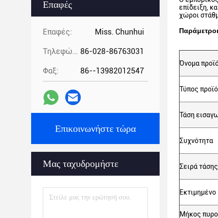
Επαφές
επίδειξη, κ
χώροι στάθμ
Παράμετρο
Επαφές:
Miss. Chunhui
Τηλεφώνημα:
86-028-86763031
Όνομα προϊ
Φαξ:
86--13982012547
Τύπος προϊ
Τάση εισαγ
Επικοινωνήστε τώρα
Συχνότητα
Μας ταχυδρομήστε
Σειρά τάση
Εκτιμημένο
Μήκος πυρ