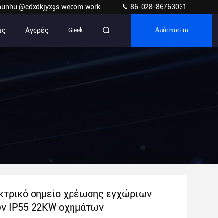
hunhui@cdxdkjyxgs.wecom.work
86-028-86763031
ις
Αγορές
Greek
Απόσπασμα
κτρικό σημείο χρέωσης εγχώριων
ν IP55 22KW οχημάτων