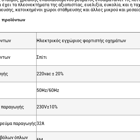
αι έχει τα πλεονεκτήματα της αξιοπιστίας, ευελιξία, ευκολία, και η 
ευσης, κατοικημένοι χώροι στάθμευσης και άλλες μικρού και μεσα
ι προϊόντων
όντων
Ηλεκτρικός εγχώριος φορτιστής οχημάτων
όντων
Σπίτι
ωγής
220vac ± 20%
50Hz/60Hz
ς παραγωγής
230V±10%
 ρεύμα παραγωγής
32A
οβόλων όπλων