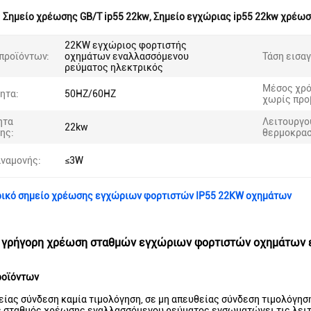
:
Σημείο χρέωσης GB/T ip55 22kw
,
Σημείο εγχώριας ip55 22kw χρέω
22KW εγχώριος φορτιστής
προϊόντων:
οχημάτων εναλλασσόμενου
Τάση εισα
ρεύματος ηλεκτρικός
Μέσος χρ
ητα:
50HZ/60HZ
χωρίς προ
ητα
Λειτουργο
22kw
ης:
θερμοκρασ
αναμονής:
≤3W
ρικό σημείο χρέωσης εγχώριων φορτιστών IP55 22KW οχημάτων
 γρήγορη χρέωση σταθμών εγχώριων φορτιστών οχημάτων 
ροϊόντων
είας σύνδεση καμία τιμολόγηση, σε μη απευθείας σύνδεση τιμολόγηση,
 σταθμός χρέωσης εναλλασσόμενου ρεύματος ενσωματώνει τις λειτου