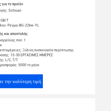
 για το προϊόν
γής: Sichuan
 GB/T
έλου: Ρεύμα-BG-22kw-YL
ής και αποστολής
αγγελίας min: 1
te
επτομέρειες: Ξύλινη συσκευασία περίπτωσης
δοσης: 15-30 ΕΡΓΑΣΙΜΕΣ ΗΜΕΡΕΣ
ς: L/C, T/T
ροσφοράς: 5000 το μήνα
τε την καλύτερη τιμή