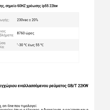
σης
,
σημείο 60HZ χρέωσης ip55 22kw
γωγής:
230vac ± 20%
όνος
8760 ώρες
βλήματα:
ύσα
'-30 ℃ έως 55 ℃
ία:
εγχώριου εναλλασσόμενου ρεύματος GB/T 22KW
 on-line που τιμολογεί
ργίες όπως ο έλεγχος, η διαχείριση, η ερώτηση και η