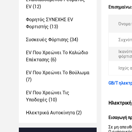
EV
(12)
Επισημαίνω
Φορητός ΣΥΝΕΧΗΣ EV
Όνομα 
Φορτιστής
(13)
Συσκευές Φόρτισης
(34)
Συχνότ
Ικανότ
EV Που Χρεώνει Το Καλώδιο
φόρτισ
Επέκτασης
(6)
Ισχύς 
EV Που Χρεώνει Το Βούλωμα
(7)
GB/T ηλεκτ
EV Που Χρεώνει Τις
Υποδοχές
(10)
Ηλεκτρική
Ηλεκτρικά Αυτοκίνητα
(2)
Εισαγωγή π
Σε μη απευθ
Ο εμπορικός