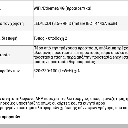
α
WIFI/Ethemet/4G (προαιρετικά)
ε τον χρήστη
LED/LCD) (3.5*/RFID (mifare IEC 14443A iso&)
 διεπαφή
Τύπος - υποδοχή 2
Πέρα από την τρέχουσα προστασία, υπόλοιπη τρέχ
αλεσμένη προστασία, sur προστασία, πέρα από/κάτ
τασία
προστασία τάσης, πέρα από/την προστασία ency ¡ 
από την προστασία θερμοκρασίας
 προϊόντων
320*230*100 (L*W*H) χιλ.
Το κινητό τηλέφωνο APP παρέχει τις λειτουργίες όπως η αναζήτηση, η
 Υπηρεσίες υποστήριξης όπως οι κάρτες και τα κινητά apps
Προηγμένο σύστημα πλατφορμών χρέωσης σύννεφων γρήγορο, που παρ
πτομερειών