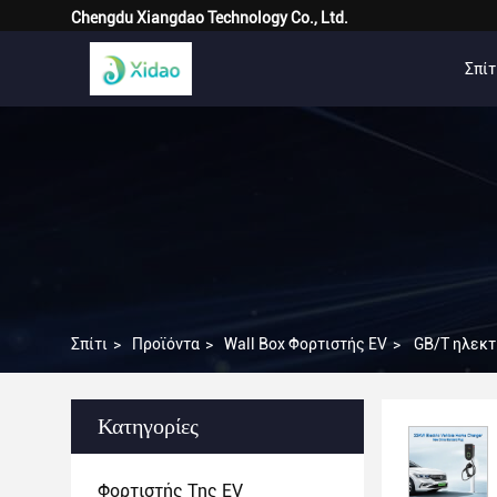
Chengdu Xiangdao Technology Co., Ltd.
Σπίτ
Σπίτι
>
Προϊόντα
>
Wall Box Φορτιστής EV
>
GB/T ηλεκτ
Κατηγορίες
Φορτιστής Της EV