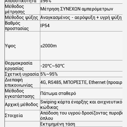
Αποδοτικότητα
≥96%
Μέθοδος
Μέτρηση ΣΥΝΕΧΩΝ αμπερόμετρων
μέτρησης
Μέθοδος ψύξης
Αναγκασμένος - αερόψυξη + υγρή ψύξη
Βαθμός
IP54
προστασίας
Ύψος
≤2000m
Θερμοκρασία
-20℃~50℃
εργασίας
Σχετική υγρασία
5%~95%
Διεπαφή
4G, RS485, ΜΠΟΡΈΣΤΕ, Ethernet (προαιρετ
επικοινωνίας
Μέθοδος
Πάτωμα σταθερό
εγκατάστασης
Swiping κάρτα έναρξης και ανιχνευτικός
Αρχική μέθοδος
κώδικας
Απόδοση του υγρού δροσίζοντας πυροβό
Στοιχεία
όπλου
Εκτιμημένη τάση