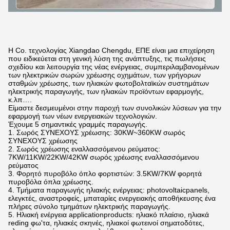
Η Co. τεχνολογίας Xiangdao Chengdu, ΕΠΕ είναι μια επιχείρηση
που ειδικεύεται στη γενική λύση της ανάπτυξης, τις πωλήσεις
σχεδίου και λειτουργία της νέας ενέργειας, συμπεριλαμβανομένων
των ηλεκτρικών σωρών χρέωσης οχημάτων, των γρήγορων
σταθμών χρέωσης, των ηλιακών φωτοβολταϊκών συστημάτων
ηλεκτρικής παραγωγής, των ηλιακών προϊόντων εφαρμογής,
κ.λπ….
Είμαστε δεσμευμένοι στην παροχή των συνολικών λύσεων για την
εφαρμογή των νέων ενεργειακών τεχνολογιών.
Έχουμε 5 σημαντικές γραμμές παραγωγής.
1. Σωρός ΣΥΝΕΧΟΥΣ χρέωσης: 30KW~360KW σωρός
ΣΥΝΕΧΟΥΣ χρέωσης
2. Σωρός χρέωσης εναλλασσόμενου ρεύματος:
7KW/11KW/22KW/42KW σωρός χρέωσης εναλλασσόμενου
ρεύματος
3. Φορητό πυροβόλο όπλο φορτιστών: 3.5KW/7KW φορητά
πυροβόλα όπλα χρέωσης.
4. Τμήματα παραγωγής ηλιακής ενέργειας: photovoltaicpanels,
ελεγκτές, αναστροφείς, μπαταρίες ενεργειακής αποθήκευσης ένα
πλήρες σύνολο τμημάτων ηλεκτρικής παραγωγής.
5. Ηλιακή ενέργεια applicationproducts: ηλιακό πλαίσιο, ηλιακά
reding φω'τα, ηλιακές σκηνές, ηλιακοί φωτεινοί σηματοδότες,