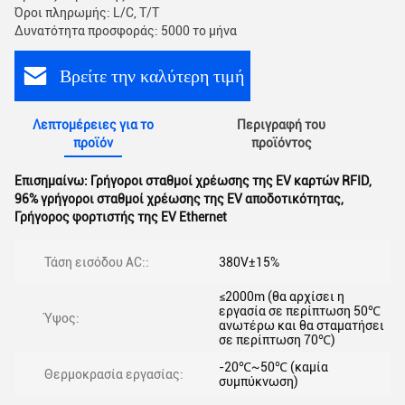
Όροι πληρωμής: L/C, T/T
Δυνατότητα προσφοράς: 5000 το μήνα
Βρείτε την καλύτερη τιμή
Λεπτομέρειες για το
Περιγραφή του
προϊόν
προϊόντος
Επισημαίνω:
Γρήγοροι σταθμοί χρέωσης της EV καρτών RFID
,
96% γρήγοροι σταθμοί χρέωσης της EV αποδοτικότητας
,
Γρήγορος φορτιστής της EV Ethernet
Τάση εισόδου AC::
380V±15%
≤2000m (θα αρχίσει η
εργασία σε περίπτωση 50℃
Ύψος:
ανωτέρω και θα σταματήσει
σε περίπτωση 70℃)
-20℃~50℃ (καμία
Θερμοκρασία εργασίας:
συμπύκνωση)