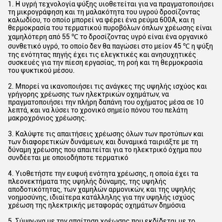
1. Η υγρή τεχνολογία ψύξης υιοθετείται για να πραγματοποιήσει
τη μικρογράφηση και τη μαλακότητα του υγρού δροσίζοντας
καλωδίου, το οποίο μπορεί να φέρει ένα ρεύμα 600A, και η
θερμοκρασία του τερματικού πυροβόλων όπλων χρέωσης είναι
χαμηλότερη από 55 ℃ το δροσίζοντας υγρό είναι ένα οργανικό
συνθετικό υγρό, το οποίο δεν θα παγώσει στο μείον 45 ℃ η ψύξη
της ενότητας πηγής έχει τις ελεγκτικές και ανησυχητικές
συσκευές για την πίεση εργασίας, τη ροή και τη θερμοκρασία
του ψυκτικού μέσου.
2. Μπορεί να ικανοποιήσει τις ανάγκες της υψηλής ισχύος και
γρήγορης χρέωσης των ηλεκτρικών οχημάτων, να
πραγματοποιήσει την πλήρη δαπάνη του οχήματος μέσα σε 10
λεπτά, και να λύσει το χρονικό σημείο πόνου του πελάτη
μακροχρόνιος χρέωσης.
3. Καλύψτε τις απαιτήσεις χρέωσης όλων των προτύπων και
των διαφορετικών δυνάμεων, και δυναμικά ταιριάξτε με τη
δύναμη χρέωσης που απαιτείται για το ηλεκτρικό όχημα που
συνδέεται με οποιοδήποτε τερματικό
4. Υιοθετήστε την ευφυή ενότητα χρέωσης, η οποία έχει τα
πλεονεκτήματα της υψηλής δύναμης, της υψηλής
αποδοτικότητας, των χαμηλών αρμονικών, και της υψηλής
νοημοσύνης, ιδιαίτερα κατάλληλης για την υψηλής ισχύος
χρέωση της ηλεκτρικής μεταφοράς οχημάτων δημόσια
5. Σύμφωνα με την απαίτηση χρέωσης που εκδίδεται με το